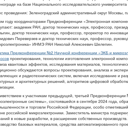
нограде на базе Национального исследовательского университета 
с проведения: Зеленоградский административный округ Москвы, 
ом году координаторами Предконференции «Электронная компонен
упают: академик РАН, доктор технических наук, профессор, пре
ыгин, доктор технических наук, профессор, проректор по иннов
идович Переверзев и доктор технических наук, профессор, руково
кроэлектроника» ИНМЭ РАН Николай Алексеевич Шелепин.
атика Предконференции №2 Научной конференции «ЭКБ и микроэле
росов
проектирования, технологии изготовления электронной компо
иза квантовых эффектов, исследования материалов, технологическ
иционно обсуждаются вопросы проектирования, анализа и экспе
вляющих и радиотехнических систем, включая исследование и раз
ктурных и архитектурных решений, алгоритмов цифровой обработки
лизации.
иветствием к участникам предыдущей, третьей Предконференции 
оэлектронные системы», состоявшейся в сентябре 2024 года, обр
ышленности и торговли Российской Федерации, особо отметивший,
не российской микроэлектроники. Заместитель министра подчерк
аний в новые разработки, в расширение собственных производств
зводство базовых материалов, средства автоматизированного про