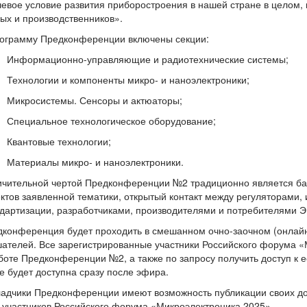
евое условие развития приборостроения в нашей стране в целом, 
ых и производственников».
рограмму Предконференции включены секции:
Информационно-управляющие и радиотехнические системы;
Технологии и компоненты микро- и наноэлектроники;
Микросистемы. Сенсоры и актюаторы;
Специальное технологическое оборудование;
Квантовые технологии;
Материалы микро- и наноэлектроники.
чительной чертой Предконференции №2 традиционно является бал
ктов заявленной тематики, открытый контакт между регуляторами,
дартизации, разработчиками, производителями и потребителями 
конференция будет проходить в смешанном очно-заочном (онлайн)
ателей. Все зарегистрированные участники Российского форума «
боте Предконференции №2, а также по запросу получить доступ к 
е будет доступна сразу после эфира.
адчики Предконференции имеют возможность публикации своих до
 участников Российского форума «Микроэлектроника 2025».