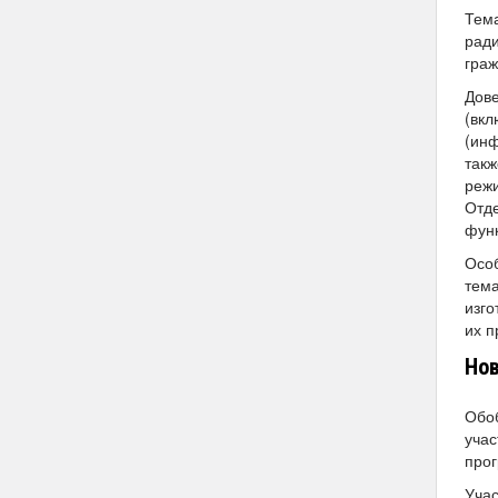
Тема
ради
граж
Дове
(вкл
(инф
такж
режи
Отде
функ
Особ
тема
изго
их п
Нов
Обо
учас
про
Уча