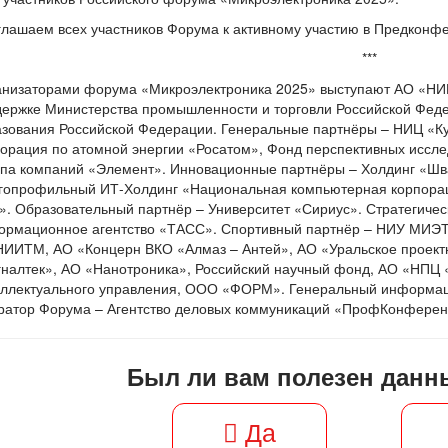
лашаем всех участников Форума к активному участию в Предконф
***
анизаторами форума «Микроэлектроника 2025» выступают АО «Н
ержке Министерства промышленности и торговли Российской Феде
зования Российской Федерации. Генеральные партнёры – НИЦ «Кур
орация по атомной энергии «Росатом», Фонд перспективных иссле
ппа компаний «Элемент». Инновационные партнёры – Холдинг «Ш
гопрофильный ИТ-Холдинг «Национальная компьютерная корпора
. Образовательный партнёр – Университет «Сириус». Стратегиче
ормационное агентство «ТАСС». Спортивный партнёр – НИУ МИЭТ
ИИТМ, АО «Концерн ВКО «Алмаз – Антей», АО «Уральское проектн
налтек», АО «Нанотроника», Российский научный фонд, АО «НПЦ 
еллектуального управления, ООО «ФОРМ». Генеральный информ
ратор Форума – Агентство деловых коммуникаций «ПрофКонферен
Был ли вам полезен данн
Да