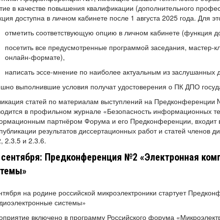
тие в качестве повышения квалификации (дополнительного профе
ция доступна в личном кабинете после 1 августа 2025 года. Для э
отметить соответствующую опцию в личном кабинете (функция дос
посетить все предусмотренные программой заседания, мастер-кл
онлайн-формате),
написать эссе-мнение по наиболее актуальным из заслушанных д
шно выполнившие условия получат удостоверения о ПК ДПО госуд
икация статей по материалам выступлений на Предконференции №1
водится в профильном журнале «Безопасность информационных те
ормационным партнёром Форума и его Предконференции, входит в
публикации результатов диссертационных работ и статей членов д
, 2.3.5 и 2.3.6.
 сентября: Предконференция №2 «Электронная ком
стемы»
нтября на родине российской микроэлектроники стартует Предко
адиоэлектронные системы»
приятие включено в программу Российского форума «Микроэлектро