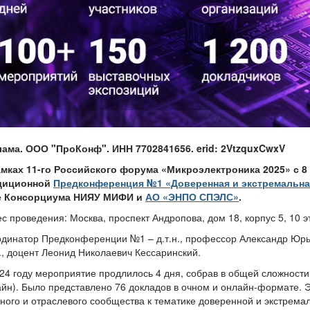
лама. ООО "ПроКонф". ИНН 7702841656. erid: 2VtzquxCwxV
амках 11-го Российского форума «Микроэлектроника 2025» с 8 
диционной
Предконференция №1 «Доверенная и экстремальна
е Консорциума НИЯУ МИФИ и
АО «ЭНПО СПЭЛС»
.
с проведения: Москва, проспект Андропова, дом 18, корпус 5, 10 э
динатор Предконференции №1 – д.т.н., профессор Александр Юрь
н., доцент Леонид Николаевич Кессаринский.
24 году мероприятие продлилось 4 дня, собрав в общей сложности 
йн). Было представлено 76 докладов в очном и онлайн-формате.
ного и отраслевого сообщества к тематике доверенной и экстрема