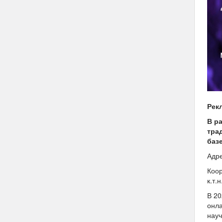
Рек
В р
тра
баз
Адре
Коор
к.т.
В 20
онла
науч