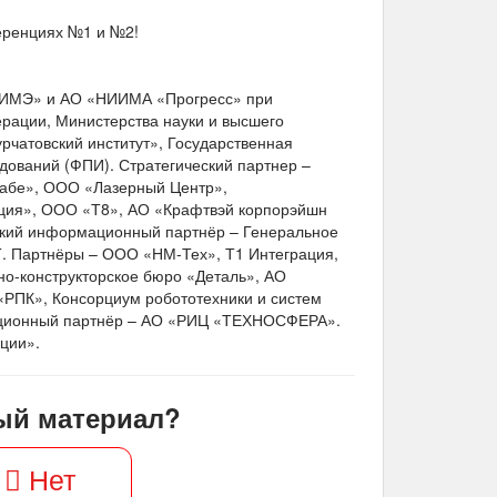
еренциях №1 и №2!
ИИМЭ» и АО «НИИМА «Прогресс» при
рации, Министерства науки и высшего
чатовский институт», Государственная
дований (ФПИ). Стратегический партнер –
вабе», ООО «Лазерный Центр»,
ция», ООО «Т8», АО «Крафтвэй корпорэйшн
ский информационный партнёр – Генеральное
. Партнёры – ООО «НМ-Тех», Т1 Интеграция,
о-конструкторское бюро «Деталь», АО
«РПК», Консорциум робототехники и систем
ационный партнёр – АО «РИЦ «ТЕХНОСФЕРА».
ции».
ый материал?
Нет