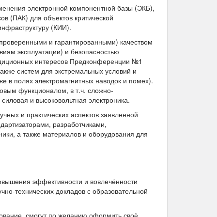
енения электронной компонентной базы (ЭКБ),
ов (ПАК) для объектов критической
нфраструктуру (КИИ).
(проверенными и гарантированными) качеством
овиям эксплуатации) и безопасностью
радиционных интересов Предконференции №1
также систем для экстремальных условий и
же в полях электромагнитных наводок и помех).
овым функционалом, в т.ч. сложно-
иловая и высоковольтная электроника.
чных и практических аспектов заявленной
ндартизаторами, разработчиками,
ники, а также материалов и оборудования для
овышения эффективности и вовлечённости
учно-технических докладов с образовательной
вание, смогут по желанию оформить своё