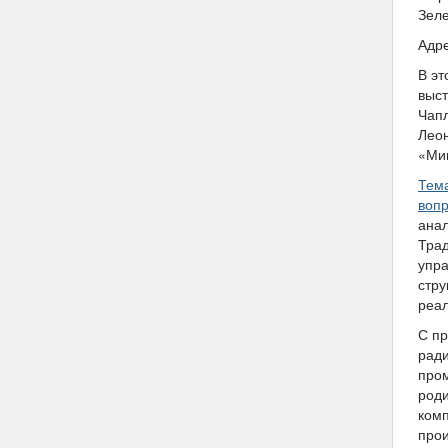
Зеле
Адре
В эт
выст
Чапл
Леон
«Ми
Тем
воп
анал
Трад
упра
стру
реа
С пр
ради
пром
роди
комп
прои