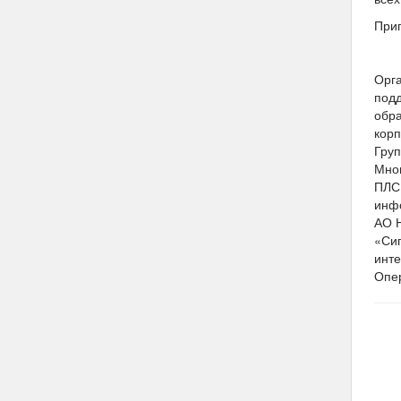
Приг
Орг
подд
обра
корп
Гру
Мно
ПЛС»
инф
АО Н
«Сиг
инт
Опе