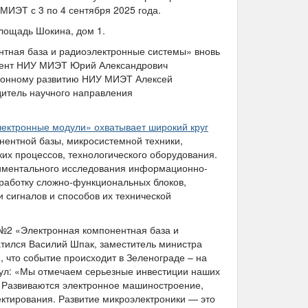
МИЭТ с 3 по 4 сентября 2025 года.
площадь Шокина, дом 1.
тная база и радиоэлектронные системы» вновь
зидент НИУ МИЭТ Юрий Александрович
ационному развитию НИУ МИЭТ Алексей
дитель научного направления
ктронные модули» охватывает широкий круг
нентной базы, микросистемной техники,
их процессов, технологического оборудования.
риментального исследования информационно-
работку сложно-функциональных блоков,
 сигналов и способов их технической
№2 «Электронная компонентная база и
атился Василий Шпак, заместитель министра
 что событие происходит в Зеленограде – на
нул: «Мы отмечаем серьезные инвестиции наших
. Развиваются электронное машиностроение,
ектирования. Развитие микроэлектроники — это