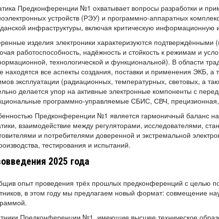
тика Предконференции №1 охватывает вопросы разработки и прим
оэлектронных устройств (РЭУ) и программно-аппаратных комплекс
данской инфраструктуры, включая критическую информационную и
ренные изделия электроники характеризуются подтверждёнными 
ючая работоспособность, надёжность и стойкость к режимам и усл
ормационной, технологической и функциональной). В области т
е находятся все аспекты создания, поставки и применения ЭКБ, а 
мов эксплуатации (радиационных, температурных, световых, а так
льно делается упор на активные электронные компоненты с перед
циональные программно-управляемые СБИС, СВЧ, прецизионная, с
енностью Предконференции №1 является гармоничный баланс нау
тики, взаимодействие между регуляторами, исследователями, ста
товителями и потребителями доверенной и экстремальной электро
роизводства, тестирования и испытаний.
овведения 2025 года
бщив опыт проведения трёх прошлых предконференций с целью п
тников, в этом году мы предлагаем новый формат: совмещение на
граммой.
стники Предконференции №1, имеющие высшее техническое образо