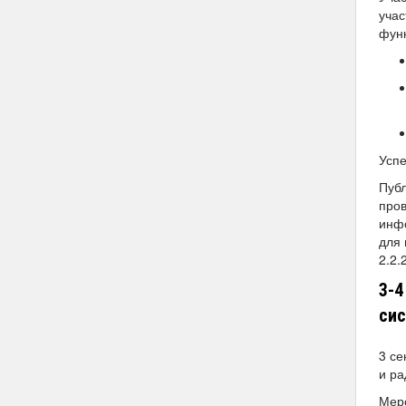
учас
функ
Успе
Публ
про
инф
для 
2.2.2
3-4
си
3 се
и р
Меро