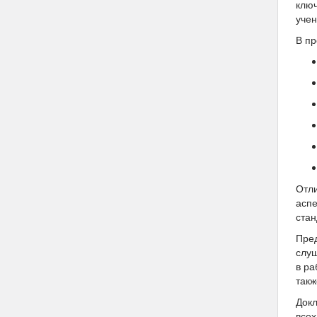
ключ
учен
В п
Отли
аспе
стан
Пред
слуш
в ра
такж
Докл
всех