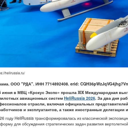
s://helirussia.ru/
лама. ООО "РДА". ИНН 7714892408. erid: CQH36pWzJqVG4jhg7V
 5 июня в МВЦ «Крокус Экспо» прошла XIX Международная выс
пилотных авиационных систем
HeliRussia 2026
. За два дня ра
фессионалов отрасли, включая официальных представителей 
работчиков и эксплуатантов, а также иностранные делегации и
26 году HeliRussia трансформировалась из классической экспозиц
форму для обсуждения стратегических задач развития вертолетно