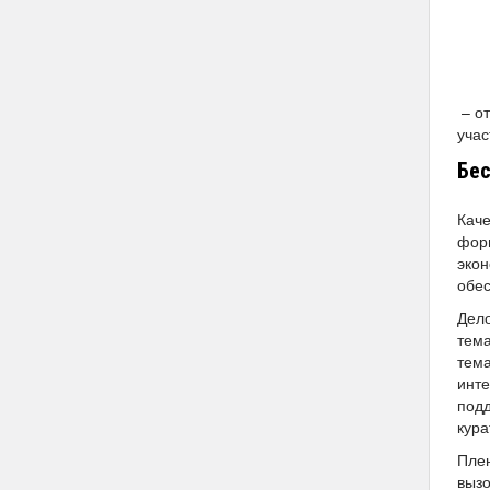
– о
учас
Бес
Каче
фор
экон
обе
Дел
тема
тема
инте
подд
кура
Плен
вызо