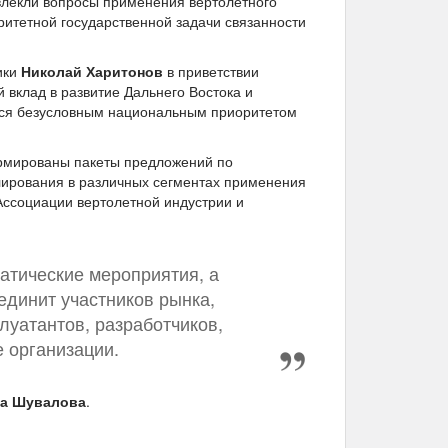
влекли вопросы применения вертолетного
ритетной государственной задачи связанности
ики
Николай Харитонов
в приветствии
й вклад в развитие Дальнего Востока и
ются безусловным национальным приоритетом
ормированы пакеты предложений по
ирования в различных сегментах применения
Ассоциации вертолетной индустрии и
атические мероприятия, а
единит участников рынка,
луатантов, разработчиков,
 организации.
на Шувалова
.