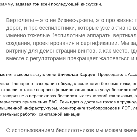
рамму, задавая тон всей последующей дискуссии.
Вертолеты – это не бизнес-джеты, это про жизнь: п
дорог, и про беспилотники, которые уже активно 
Именно тяжелые беспилотные аппараты вертикальн
создания, проектирования и сертификации. Мы за
витрину для демонстрации винтов, а как место, 
вместе с регуляторами прекращает жаловаться и 
тметил в своем выступлении
Вячеслав Карцев
, Председатель Асс
мках Пленарного заседания обсуждались многие болевые точки, 
 отрасли, а также вопросы формирования рынка услуг беспилотной
 говорят не о перспективах беспилотных технологий как таковых, 
ерческого применения БАС. Речь идет о доставке грузов в трудно
ышленной инфраструктуры, мониторинге трубопроводов и ЛЭП, лес
ательных работах, санитарной авиации.
С использованием беспилотников мы можем знач