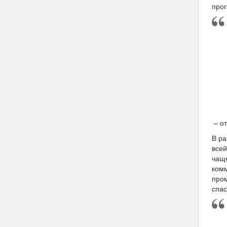
прог
– о
В ра
всей
чаще
комм
пром
спас