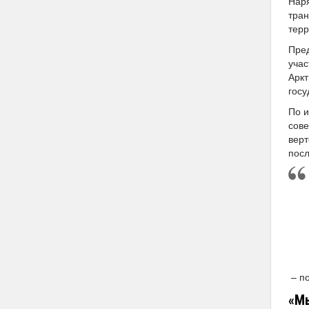
Наря
тран
терр
Пред
учас
Аркт
госу
По и
сове
верт
пос
– по
«Мы