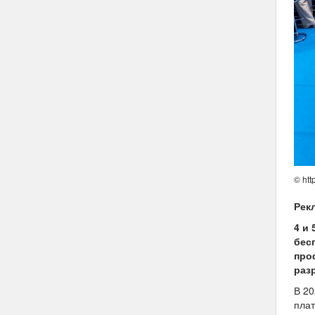
© http
Рек
4 и
бес
про
раз
В 20
плат