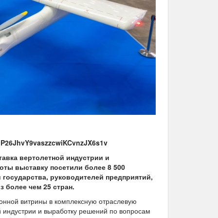
nP26JhvY9vaszzcwiKCvnzJX6s1v
тавка вертолетной индустрии и
боты выставку посетили более 8 500
государства, руководителей предприятий,
з более чем 25 стран.
ионной витрины в комплексную отраслевую
й индустрии и выработку решений по вопросам