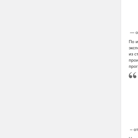
— от
По и
эксп
из с
прои
прог
– от