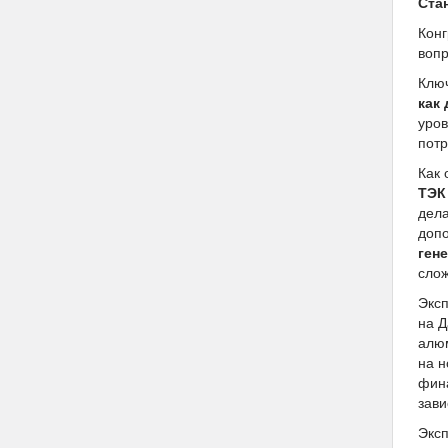
Ста
Кон
вопр
Клю
как
уро
потр
Как
ТЭК
дела
допо
ген
слож
Эксп
на Д
алюм
на н
фина
зави
Эксп