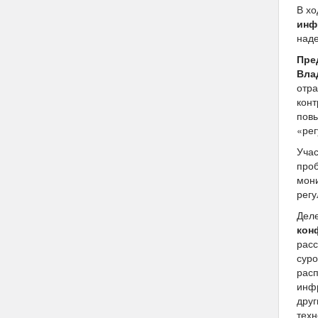
В х
инф
наде
Пре
Вла
отра
конт
повы
«рег
Учас
проб
мони
регу
Деле
кон
расс
суро
расп
инфр
друг
техн