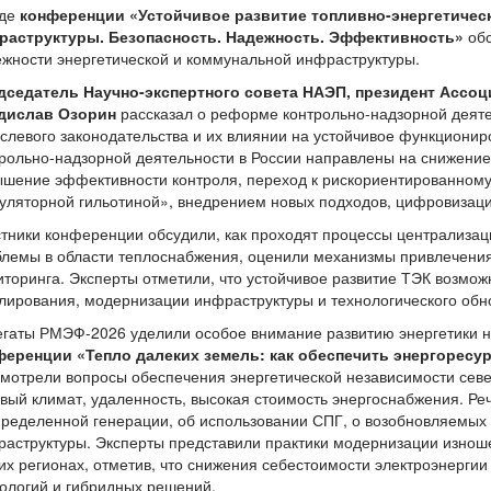
оде
конференции «Устойчивое развитие топливно-энергетичес
раструктуры. Безопасность. Надежность. Эффективность»
обс
жности энергетической и коммунальной инфраструктуры.
дседатель Научно-экспертного совета НАЭП, президент Ассо
дислав Озорин
рассказал о реформе контрольно-надзорной деяте
слевого законодательства и их влиянии на устойчивое функциони
рольно-надзорной деятельности в России направлены на снижение
шение эффективности контроля, переход к рискориентированному
уляторной гильотиной», внедрением новых подходов, цифровизаци
тники конференции обсудили, как проходят процессы централизаци
лемы в области теплоснабжения, оценили механизмы привлечения
торинга. Эксперты отметили, что устойчивое развитие ТЭК возмож
лирования, модернизации инфраструктуры и технологического обн
гаты РМЭФ-2026 уделили особое внимание развитию энергетики на
ференции «Тепло далеких земель: как обеспечить энергорес
мотрели вопросы обеспечения энергетической независимости севе
вый климат, удаленность, высокая стоимость энергоснабжения. Ре
ределенной генерации, об использовании СПГ, о возобновляемых 
аструктуры. Эксперты представили практики модернизации изноше
их регионах, отметив, что снижения себестоимости электроэнерг
ологий и гибридных решений.