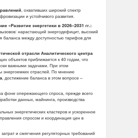
правлений
, охвативших широкий спектр
фровизации и устойчивого развития.
ие «Развитие энергетики в 2026–2031 гг.:
 вызовов: нарастающий энергодефицит, высокий
я баланса между доступностью тарифов для
етической отрасли Аналитического центра
щих объектов приближается к 40 годам, что
ески важными задачами. При этом
ны энергоемких отраслей. По мнению
а
, достижение баланса в этом вопросе –
 на фоне опережающего спроса, прежде всего
обработки данных, майнинга, производства
льных энергетических кластеров и ускоренное
управления спросом и координация цен в
 затрат и смягчения регуляторных требований