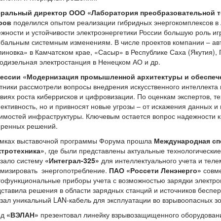
еральный директор ООО «Лаборатория преобразовательной т
ров
поделился опытом реализации гибридных энергокомплексов в 
жности и устойчивости электроэнергетики России большую роль иг
обальным системным изменениям. В числе проектов компании – а
иновка» в Камчатском крае, «Сасыр» в Республике Саха (Якутия),
одизельная электростанция в Ненецком АО и др.
сессии «Модернизация промышленной архитектуры и обеспече
тники рассмотрели вопросы внедрения искусственного интеллекта
виях роста киберрисков и цифровизации. По оценкам экспертов, т
ктивность, но и привносят новые угрозы – от искажения данных 
имостей инфраструктуры. Ключевым остается вопрос надежности к
еренных решений.
амках выставочной программы Форума прошла
Международная сп
ктротехника»
, где были представлены актуальные технологически
азало систему
«Интеграл-325»
для интеллектуального учета и те
имизировать энергопотребление.
ПАО «Россети Ленэнерго»
совме
гофункциональные приборы учета с возможностью зарядки электр
ставила решения в области зарядных станций и источников беспер
зал уникальный LAN-кабель для эксплуатации во взрывоопасных зо
од
«ВЭЛАН»
презентовал линейку
взрывозащищенного оборудован