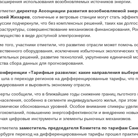
асширения использования возобновляемых источников энергии.
 отметил
директор Ассоциации развития возобновляемой энер
ксей Жихарев
, солнечные и ветровые станции могут стать эффек
уссии подчеркнули, что без комплексных решений, таких как долго
аструктуры, совершенствование механизмов финансирования, Рос
мущество в виде доступной электроэнергии.
е того, участники отметили, что развитию отрасли может помочь 
ественного оборудования, исключение избыточных экологических т
ительных решений, развитие технологий, укрупнение единичной 
ства сбора данных для прогнозирования.
конференции «Тарифные развилки: какие направления выбере
 шла о переходе регионов на дифференцированные тарифы, что п
идирования и выровнять экономику отрасли.
ерты сообщили, что в ближайшие годы снижение границ льготног
населения, особенно в сегменте индивидуального жилья, при этом 
омически обоснованных уровней. Особое внимание спикеры удели
ргокомпаний, повышению энергоэффективности и внедрению новых
ючая цифровые инструменты и элементы рыночных механизмов.
 отметила
заместитель председателя Комитета по тарифам Сан
ербурге переход на дифференцированные тарифы прошел практиче