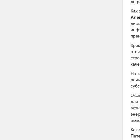
до р
Как
Але
диск
инфр
преи
Кром
отеч
стро
каче
На
речь
субс
Эксп
для 
экон
эне
вкл
Как
Пет