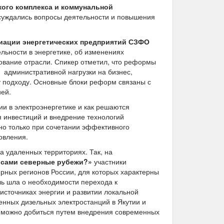
кого комплекса и коммунальной
уждались вопросы деятельности и повышения
циации энергетических предприятий СЗФО
льности в энергетике, об изменениях
рование отрасли. Спикер отметил, что реформы
 административной нагрузки на бизнес,
 подходу. Основные блоки реформ связаны с
ей.
и в электроэнергетике и как решаются
 инвестиций и внедрение технологий
но только при сочетании эффективного
овления.
 удаленных территориях. Так, на
урсами северные рубежи?»
участники
рных регионов России, для которых характерны
чь шла о необходимости перехода к
источниках энергии и развитии локальной
нных дизельных электростанций в Якутии и
ии можно добиться путем внедрения современных