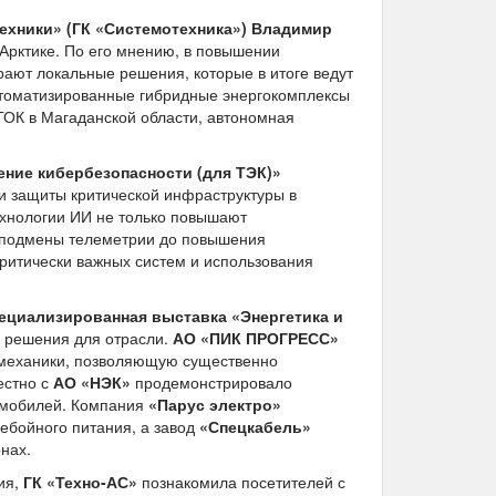
ехники» (ГК «Системотехника») Владимир
Арктике. По его мнению, в повышении
рают локальные решения, которые в итоге ведут
втоматизированные гибридные энергокомплексы
 ГОК в Магаданской области, автономная
ние кибербезопасности (для ТЭК)»
 и защиты критической инфраструктуры в
ехнологии ИИ не только повышают
и подмены телеметрии до повышения
ритически важных систем и использования
ециализированная выставка «Энергетика и
е решения для отрасли.
АО «ПИК ПРОГРЕСС»
лемеханики, позволяющую существенно
стно с
АО «НЭК»
продемонстрировало
омобилей. Компания
«Парус электро»
ебойного питания, а завод
«Спецкабель»
нах.
ия,
ГК «Техно-АС»
познакомила посетителей с