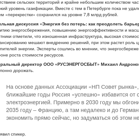
тствием сельских территорий и крайне небольшим количеством час
кий уровень газификации. Вместе с тем в Петербурге пока не удал
м «перекрестки» сохранился на уровне 7,8 млрд рублей.
ельная дискуссия «Энергия без потерь: как преодолеть барь
витию энергосбережения, повышению энергоэффективности и масш
тники отметили, что изношенная инфраструктура, высокая стоимос
ансированию мешают внедрению решений, при этом растет роль ц
пителей энергии. Эксперты сошлись во мнении, что энергосбереж
оне роста стоимости ресурсов.
еральный директор ООО «РУСЭНЕРГОСБЫТ» Михаил Андроно
лонно дорожать.
На основе данных Ассоциации «НП Совет рынка», 
ближайшие годы Россия «успешно» избавится от 
электроэнергией. Примерно в 2030 году мы обгони
2035 году – Францию, а там недалеко и до Герма
экономить прямо сейчас, но задуматься об этом н
явил спикер.