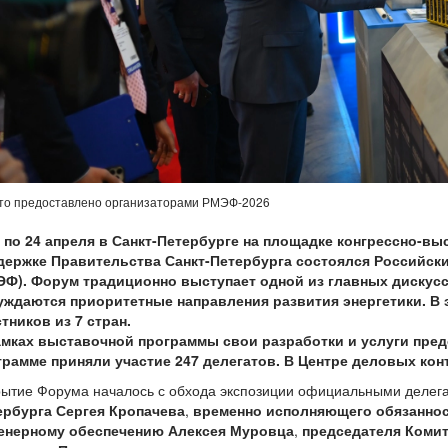
то предоставлено организаторами РМЭФ-2026
2 по 24 апреля в Санкт-Петербурге на площадке конгрессно-в
держке Правительства Санкт-Петербурга состоялся Российс
ЭФ). Форум традиционно выступает одной
из главных дискус
уждаются приоритетные направления развития энергетики. В 
тников из 7 стран.
амках выставочной программы свои разработки и услуги пред
грамме приняли участие 247 делегатов. В Центре деловых конт
рытие Форума началось с обхода экспозиции официальными делег
ербурга Сергея Кропачева
,
временно исполняющего обязанност
енерному обеспечению Алексея Муровца
,
председателя Комит