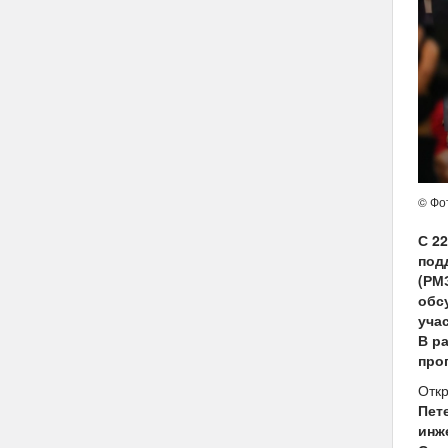
© Фо
С 2
под
(РМ
обс
учас
В р
про
Отк
Пет
инж