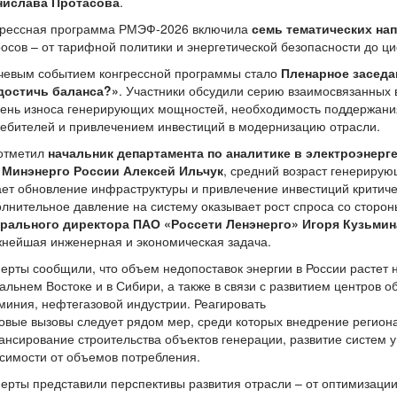
нислава Протасова
.
грессная программа РМЭФ-2026 включила
семь тематических на
осов – от тарифной политики и энергетической безопасности до ци
чевым событием конгрессной программы стало
Пленарное заседан
 достичь баланса?»
. Участники обсудили серию взаимосвязанных
вень износа генерирующих мощностей, необходимость поддержани
ебителей и привлечением инвестиций в модернизацию отрасли.
 отметил
начальник департамента по аналитике в электроэнерг
 Минэнерго России Алексей Ильчук
, средний возраст генерирую
ет обновление инфраструктуры и привлечение инвестиций критич
лнительное давление на систему оказывает рост спроса со сторо
ерального директора ПАО «Россети Ленэнерго» Игоря Кузьмин
нейшая инженерная и экономическая задача.
ерты сообщили, что объем недопоставок энергии в России растет
альнем Востоке и в Сибири, а также в связи с развитием центров 
иния, нефтегазовой индустрии. Реагировать
овые вызовы следует рядом мер, среди которых внедрение региона
нсирование строительства объектов генерации, развитие систем 
симости от объемов потребления.
ерты представили перспективы развития отрасли – от оптимизации