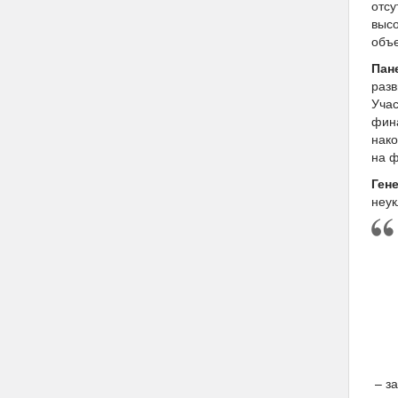
отсу
высо
объе
Пан
раз
Учас
фин
нако
на ф
Ген
неук
– за