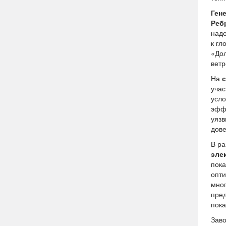
Ген
Реб
наде
к гл
«Дол
ветр
На
учас
усло
эффе
уязв
дов
В р
эле
пок
опт
мно
пред
пока
Зав