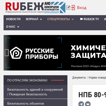
НОВОСТИ
ЖУРНАЛ
СПЕЦПРОЕКТЫ
RUБЕЖ TV
О НАС
‹
/
Документы
Нормы пожарн
ПО ОТРАСЛЯМ ЭКОНОМИКИ
Безопасность зданий и сооружений
НПБ 80-
/ Пожарная безопасность
Безопасность объектов