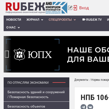
НОВОСТИ
ЖУРНАЛ
СПЕЦПРОЕКТЫ
RUБЕЖ TV
О НАС
‹
/
Документы
Нормы пожарн
ПО ОТРАСЛЯМ ЭКОНОМИКИ
Безопасность зданий и сооружений
НПБ 106
/ Пожарная безопасность
Безопасность объектов