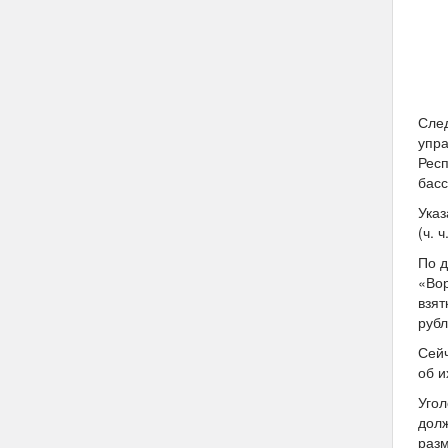
След
упра
Респ
басс
Указ
(ч. 
По д
«Вор
взят
рубл
Сейч
об и
Угол
долж
разм