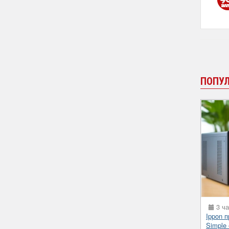
ПОПУ
3 ча
Ippon 
Simple