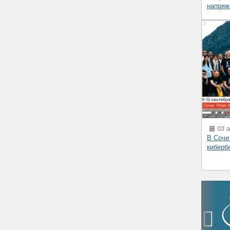
напряж
03 а
В Сочи
киберб
‹