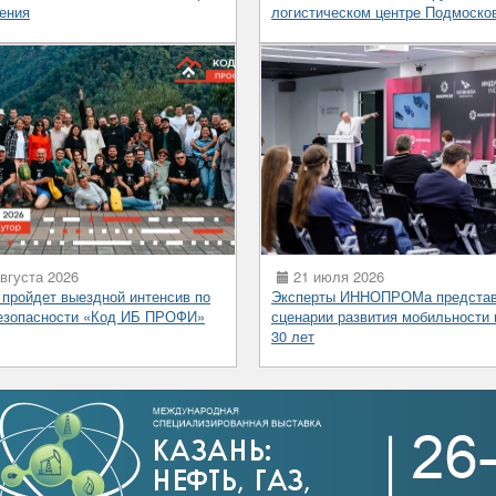
ения
логистическом центре Подмоско
вгуста 2026
21 июля 2026
 пройдет выездной интенсив по
Эксперты ИННОПРОМа предста
езопасности «Код ИБ ПРОФИ»
сценарии развития мобильности 
30 лет