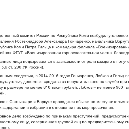
ственный комитет России по Республике Коми возбудил уголовное
вления Ростехнадзора Александра Гончаренко, начальника Воркути
ублике Коми Петра Гильца и командира филиала «Военизированны
ейна» ФГУП «Военизированная горноспасательная часть» Леонида 
анные лица подозреваются в зависимости от роли каждого в получ
ч. 5,6 ст. 290 УК России).
анным следствия, в 2014-2016 годах Гончаренко, Лобков и Гильц п
кутауголь», денежные средства за попустительство по службе при
ку в размере не менее 810 тысяч рублей, Лобков – не менее 900 т
ей.
ас в Сыктывкаре и Воркуте проводятся обыски по месту жительств
х задержании и избрании в отношении них мер пресечения.
овное дело возбуждено по признакам преступлений, предусмотренн
ностному лицу, совершенная группой лиц по предварительному сг
ере).