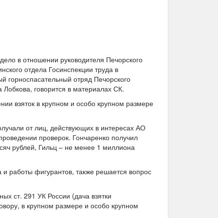
 дело в отношении руководителя Печорского
нского отдела Госинспекции труда в
й горноспасательный отряд Печорского
Лобкова, говорится в материалах СК.
ении взяток в крупном и особо крупном размере
олучали от лиц, действующих в интересах АО
 проведении проверок. Гончаренко получил
ысяч рублей, Гильц – не менее 1 миллиона
а и работы фигурантов, также решается вопрос
ых ст. 291 УК России (дача взятки
овору, в крупном размере и особо крупном