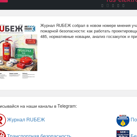
Журнал RUБЕЖ собрал в новом номере мнения уча
пожарной безопасности: как работать проектировщи
485, нормативные новации, анализ госзакупок и п
исывайся на наши каналы в Telegram:
Журнал RUБЕЖ
По
Транспортная безопасность
Бе