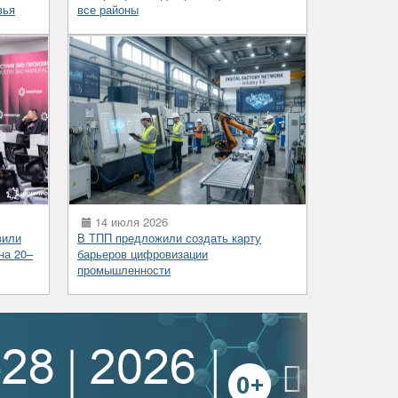
вья
все районы
14 июля 2026
вили
В ТПП предложили создать карту
на 20–
барьеров цифровизации
промышленности
›