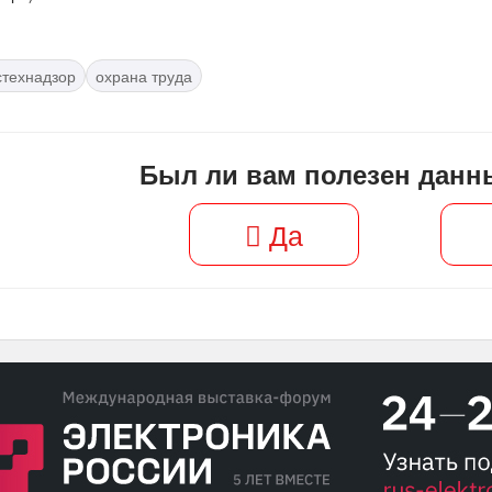
стехнадзор
охрана труда
Был ли вам полезен данн
Да