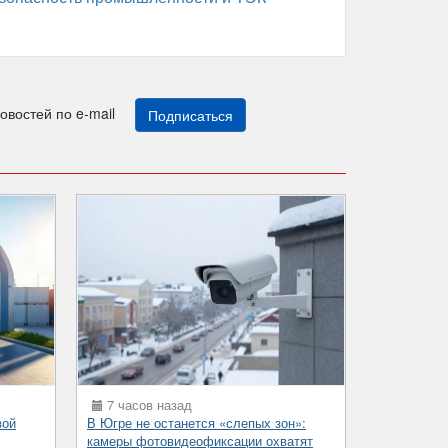
новостей по e-mail
Подписаться
7 часов назад
вой
В Югре не останется «слепых зон»:
камеры фотовидеофиксации охватят