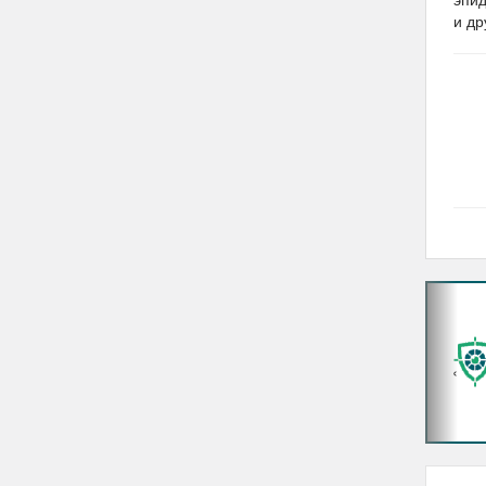
и др
‹