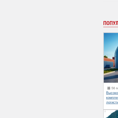
ПОПУ
56 м
Высоко
компле
логист