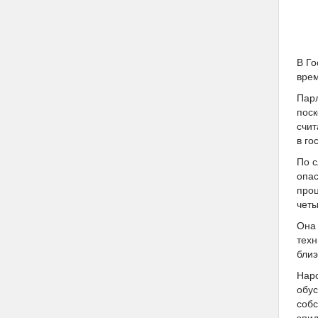
В Го
врем
Пар
поск
счит
в го
По с
опас
проц
четы
Она 
техн
близ
Наро
обус
собс
эпид