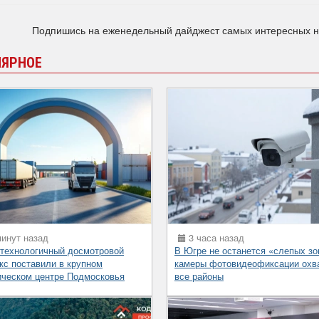
Подпишись на еженедельный дайджест самых интересных 
ЛЯРНОЕ
инут назад
3 часа назад
технологичный досмотровой
В Югре не останется «слепых зо
кс поставили в крупном
камеры фотовидеофиксации охв
ическом центре Подмосковья
все районы