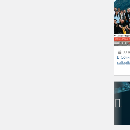
03 а
В Сочи
киберб
‹