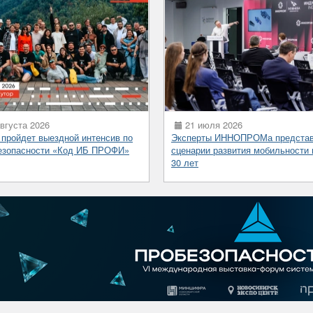
вгуста 2026
21 июля 2026
 пройдет выездной интенсив по
Эксперты ИННОПРОМа предста
езопасности «Код ИБ ПРОФИ»
сценарии развития мобильности 
30 лет