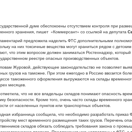
сударственной думе обеспокоены отсутствием контроля при разме
енного хранения, пишет «Коммерсант» со ссылкой на депутата
С
ламентарий предложила наделить ФТС дополнительными полномочи
ольку на них токсичные вещества могут храниться рядом с детски
ают, что этим вопросом должен заниматься Ростехнадзор, который 
сударственном реестре опасных производственных объектов.
ловам Журовой, действующее законодательство не позволяет выя
ных грузов на таможне. При этом ежегодно в Россию ввозится боле
ессе таможенного оформления выгружаются на склады временного
рех месяцев.
отметила, что не все владельцы складов понимают опасность врем
ику безопасности. Кроме того, очень часто склады временного хр
ости от населенных пунктов или транспортных объектов.
дная избранница сообщила, что необходимо разработать приказ Ф
тройству мест временного размещения таких грузов. Перечень опас
твенников складов обязать соблюдать требования закона о промы
емиологические правила. Предложения уже направлены в ФТС, а 