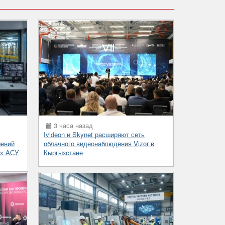
3 часа назад
Ivideon и Skynet расширяют сеть
шений
облачного видеонаблюдения Vizor в
ых АСУ
Кыргызстане