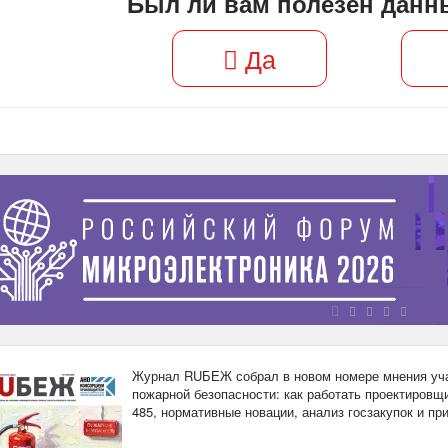
Был ли вам полезен данн
Да
Журнал RUБЕЖ собрал в новом номере мнения уча
пожарной безопасности: как работать проектировщи
485, нормативные новации, анализ госзакупок и п