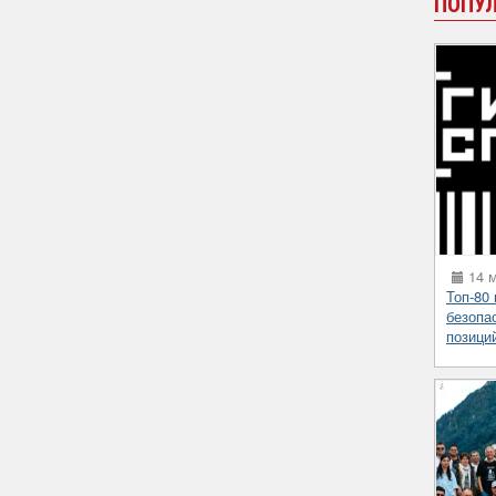
ПОПУ
14 м
Топ-80
безопа
позици