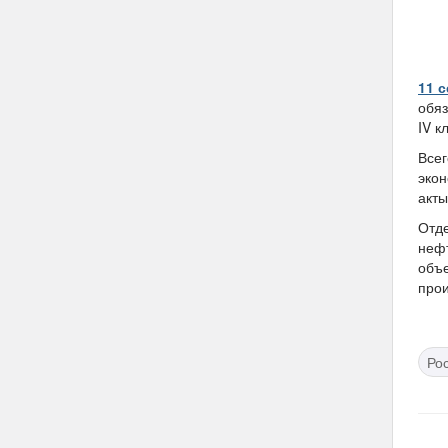
11 с
обяз
IV к
Всег
экон
акты
Отд
нефт
объе
прои
Ро