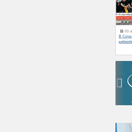
03 а
В Сочи
киберб
‹