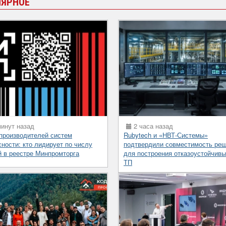
ЛЯРНОЕ
инут назад
2 часа назад
 производителей систем
Rubytech и «НВТ-Системы»
сности: кто лидирует по числу
подтвердили совместимость ре
й в реестре Минпромторга
для построения отказоустойчив
ТП