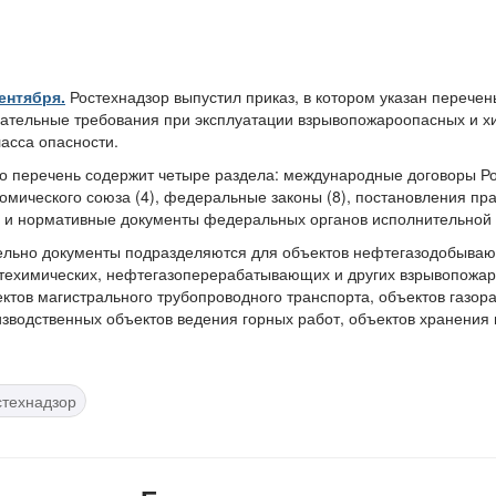
ентября.
Ростехнадзор выпустил приказ, в котором указан перече
ательные требования при эксплуатации взрывопожароопасных и х
ласса опасности.
о перечень содержит четыре раздела: международные договоры Ро
омического союза (4), федеральные законы (8), постановления пр
 и нормативные документы федеральных органов исполнительной в
ельно документы подразделяются для объектов нефтегазодобыва
ехимических, нефтегазоперерабатывающих и других взрывопожаро
ктов магистрального трубопроводного транспорта, объектов газор
зводственных объектов ведения горных работ, объектов хранения 
стехнадзор