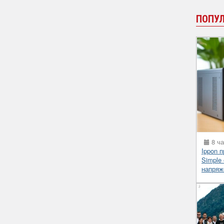
ПОПУ
8 ча
Ippon 
Simple
напряж