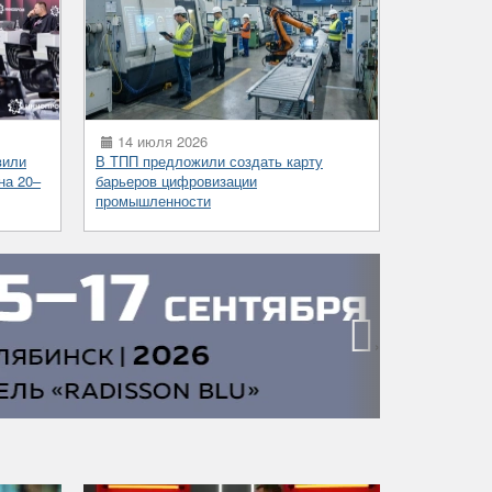
14 июля 2026
вили
В ТПП предложили создать карту
на 20–
барьеров цифровизации
промышленности
›