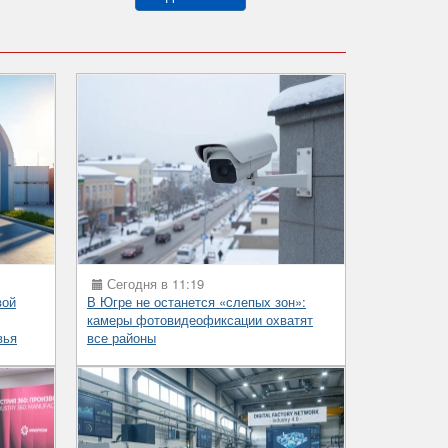
Сегодня в 11:19
вой
В Югре не останется «слепых зон»:
камеры фотовидеофиксации охватят
вья
все районы