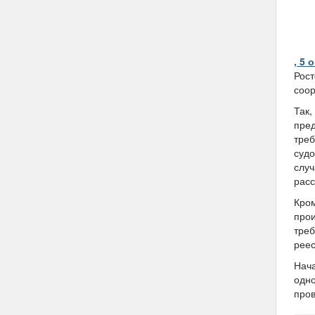
, 5 
Рост
соор
Так,
пред
треб
судо
случ
расс
Кром
прои
треб
реес
Нача
одно
пров