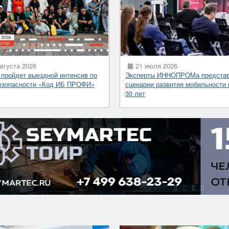
вгуста 2026
21 июля 2026
 пройдет выездной интенсив по
Эксперты ИННОПРОМа предста
езопасности «Код ИБ ПРОФИ»
сценарии развития мобильности 
30 лет