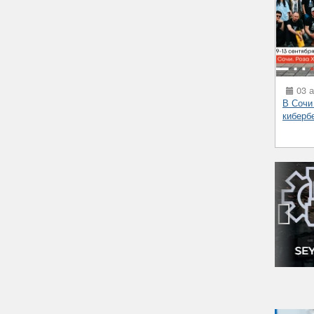
03 а
В Сочи
киберб
‹