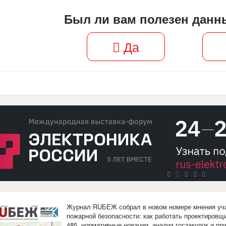
Был ли вам полезен данн
Да
Журнал RUБЕЖ собрал в новом номере мнения уча
пожарной безопасности: как работать проектировщи
485, нормативные новации, анализ госзакупок и п