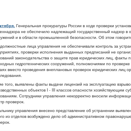
октября.
Генеральная прокуратуры России в ходе проверки установ
ехнадзора не обеспечило надлежащий государственный надзор в о
ужений и в области промышленной безопасности. Об этом говорит
 должностные лица управления не обеспечивали контроль за уст
приятиях, проверки исполнения выданных предписаний не органи
ований законодательства о защите прав юридических лиц, факты 
ходных гидротехнических сооружений, полномочиями по проверке 
аях вместо проведения внеплановых проверок юридических лиц о
ледования.
е того, выявлены факты выдачи лицензий на эксплуатацию взрыв
зводственных объектов I - III классов опасности хозяйствующим 
ованиям. Сотрудники управления некорректно вносили информац
тр проверок.
льнику управления внесено представление об устранении выявле
го из отделов возбуждено дело об административном правонаруше
ерок.