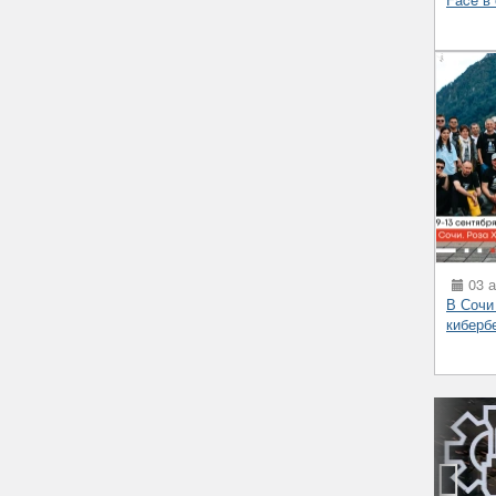
03 а
В Сочи
киберб
‹