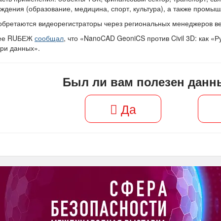
ждения (образование, медицина, спорт, культура), а также промы
бретаются видеорегистраторы через региональных менеджеров в
ее RUБЕЖ
сообщал
, что «NanoCAD GeoniCS против Civil 3D: как 
ри данных».
Был ли вам полезен данн
Да