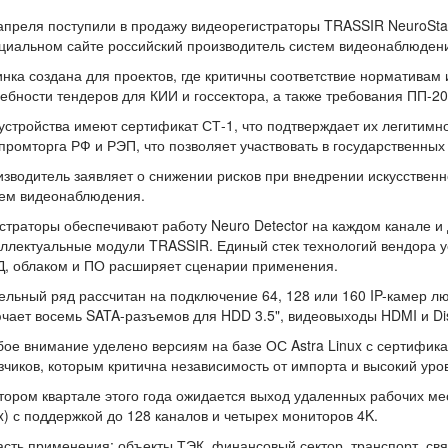
апреля поступили в продажу видеорегистраторы TRASSIR NeuroStat
циальном сайте российский производитель систем видеонаблюден
нка создана для проектов, где критичны соответствие нормативам 
ебности тендеров для КИИ и госсектора, а также требования ПП-20
устройства имеют сертификат СТ-1, что подтверждает их легитимно
ромторга РФ и РЭП, что позволяет участвовать в государственных 
зводитель заявляет о снижении рисков при внедрении искусствен
тем видеонаблюдения.
страторы обеспечивают работу Neuro Detector на каждом канале и
ллектуальные модули TRASSIR. Единый стек технологий вендора ус
Д, облаком и ПО расширяет сценарии применения.
льный ряд рассчитан на подключение 64, 128 или 160 IP-камер л
чает восемь SATA-разъемов для HDD 3.5", видеовыходы HDMI и Dis
ое внимание уделено версиям на базе ОС Astra Linux с сертифи
зчиков, которым критична независимость от импорта и высокий у
тором квартале этого года ожидается выход удаленных рабочих мес
x) с поддержкой до 128 каналов и четырех мониторов 4K.
сть применения: объекты ТЭК, финансовый сектор, транспорт, свя