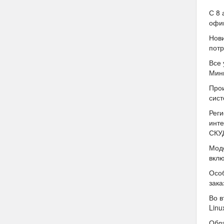
С 8 
офи
Нови
потр
Все 
Минп
Прои
сис
Реги
инте
СКУ
Моде
вклю
Особ
зака
Во в
Linu
Обла