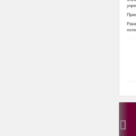
учре
Прио
Ран
поте
‹