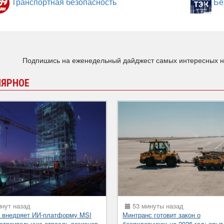
Транспортная безопасность
Бе
Подпишись на еженедельный дайджест самых интересных 
ЛЯРНОЕ
нут назад
53 минуты назад
 внедряет ИИ-платформу MSI
Минтранс готовит закон о
 строительную отрасль регионов
беспилотниках на 2026 год: опыт