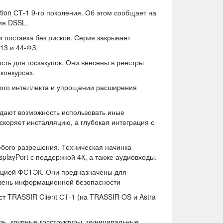
ion СТ-1 9-го поколения. Об этом сообщает на
ия DSSL.
и поставка без рисков. Серия закрывает
13 и 44-ФЗ.
сть для госзакупок. Они внесены в реестры
конкурсах.
ного интеллекта и упрощении расширения
 дают возможность использовать иные
коряет инсталляцию, а глубокая интеграция с
юбого разрешения. Техническая начинка
playPort с поддержкой 4К, а также аудиовходы.
кацией ФСТЭК. Они предназначены для
ровень информационной безопасности
т TRASSIR Client СТ-1 (на TRASSIR OS и Astra
зь, крупные госструктуры, муниципальные