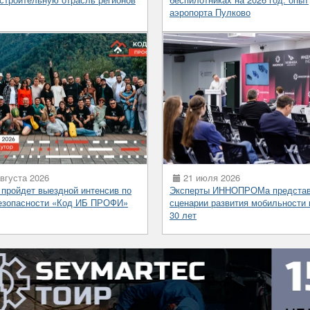
аэропорта Пулково
вгуста 2026
21 июля 2026
 пройдет выездной интенсив по
Эксперты ИННОПРОМа предста
езопасности «Код ИБ ПРОФИ»
сценарии развития мобильности 
30 лет