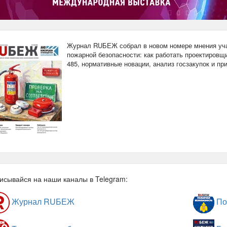
Журнал RUБЕЖ собрал в новом номере мнения уча
пожарной безопасности: как работать проектировщи
485, нормативные новации, анализ госзакупок и п
исывайся на наши каналы в Telegram:
Журнал RUБЕЖ
По