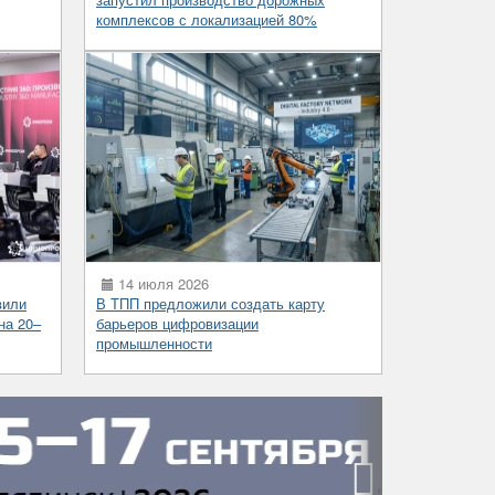
комплексов с локализацией 80%
14 июля 2026
вили
В ТПП предложили создать карту
на 20–
барьеров цифровизации
промышленности
›