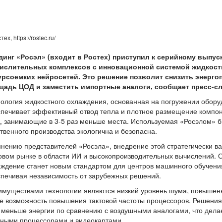
тех, https://rostec.ru/
динг «Росэл» (входит в Ростех) приступил к серийному вып
ислительных комплексов с инновационной системой жидкостн
урсоемких нейросетей. Это решение позволит снизить энерг
щадь ЦОД и заместить импортные аналоги, сообщает пресс-сл
ология жидкостного охлаждения, основанная на погружении обору
печивает эффективный отвод тепла и плотное размещение компоне
 занимающие в 3-5 раз меньше места. Используемая «Росэлом» б
твенного производства экологична и безопасна.
нению представителей «Росэла», внедрение этой стратегически ва
вом рынке в области ИИ и высокопроизводительных вычислений. О
ждение станет новым стандартом для центров машинного обучени
печивая независимость от зарубежных решений.
муществами технологии являются низкий уровень шума, повышенна
е возможность повышения тактовой частоты процессоров. Решения
меньше энергии по сравнению с воздушными аналогами, что дела
ными процессорами и видеокартами.