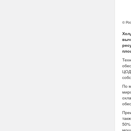
© Рос
Хол
выч
рес
пло
Техн
обес
ЦОД,
собс
По м
миро
охла
обес
Преи
такж
50% 
мощ