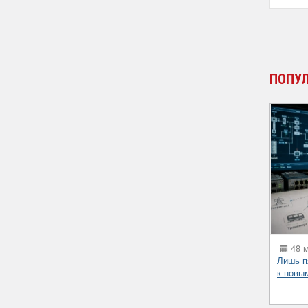
ПОПУ
48 м
Лишь п
к новы