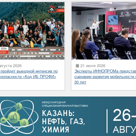
вгуста 2026
21 июля 2026
 пройдет выездной интенсив по
Эксперты ИННОПРОМа предста
езопасности «Код ИБ ПРОФИ»
сценарии развития мобильности 
30 лет