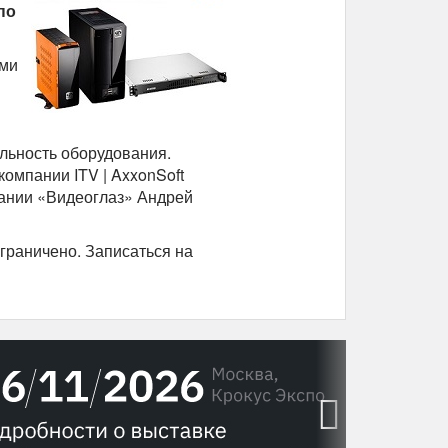
по
ями
льность оборудования.
омпании ITV | AxxonSoft
пании «Видеоглаз» Андрей
граничено. Записаться на
›