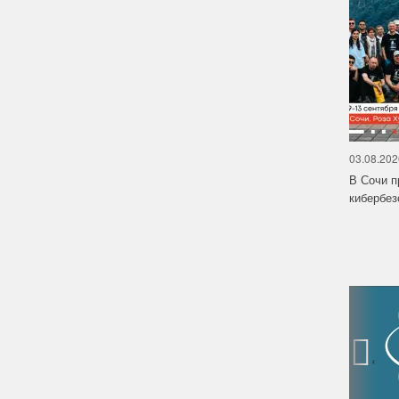
03.08.202
В Сочи п
кибербе
‹