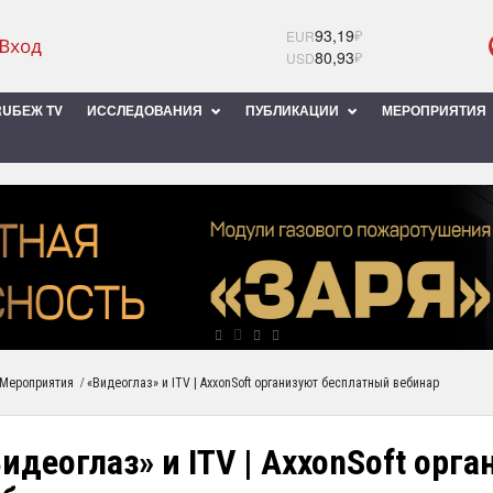
93,19
₽
EUR
80,93
₽
USD
UБЕЖ TV
ИССЛЕДОВАНИЯ
ПУБЛИКАЦИИ
МЕРОПРИЯТИЯ
/
Мероприятия
«Видеоглаз» и ITV | AxxonSoft организуют бесплатный вебинар
идеоглаз» и ITV | AxxonSoft орг