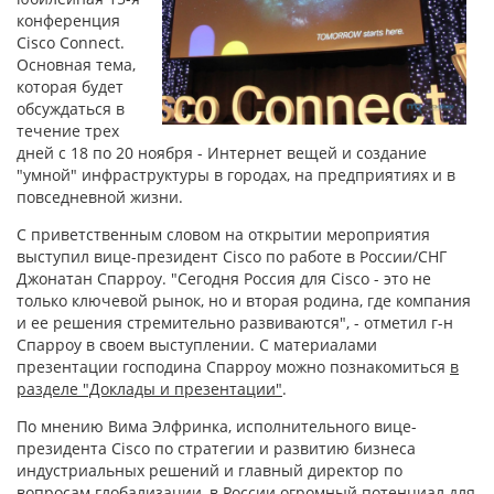
конференция
Cisco Connect.
Основная тема,
которая будет
обсуждаться в
течение трех
дней с 18 по 20 ноября - Интернет вещей и создание
"умной" инфраструктуры в городах, на предприятиях и в
повседневной жизни.
С приветственным словом на открытии мероприятия
выступил вице-президент Cisco по работе в России/СНГ
Джонатан Спарроу. "Сегодня Россия для Cisco - это не
только ключевой рынок, но и вторая родина, где компания
и ее решения стремительно развиваются", - отметил г-н
Спарроу в своем выступлении. С материалами
презентации господина Спарроу можно познакомиться
в
разделе "Доклады и презентации"
.
По мнению Вима Элфринка, исполнительного вице-
президента Cisco по стратегии и развитию бизнеса
индустриальных решений и главный директор по
вопросам глобализации, в России огромный потенциал для