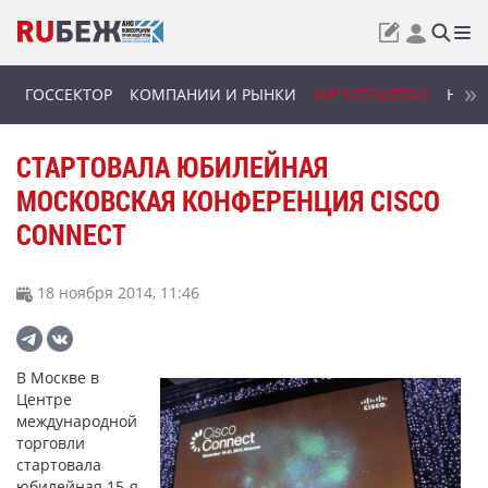
ГОССЕКТОР
КОМПАНИИ И РЫНКИ
МЕРОПРИЯТИЯ
НОВИ
СТАРТОВАЛА ЮБИЛЕЙНАЯ
МОСКОВСКАЯ КОНФЕРЕНЦИЯ CISCO
CONNECT
18 ноября 2014, 11:46
В Москве в
Центре
международной
торговли
стартовала
юбилейная 15-я