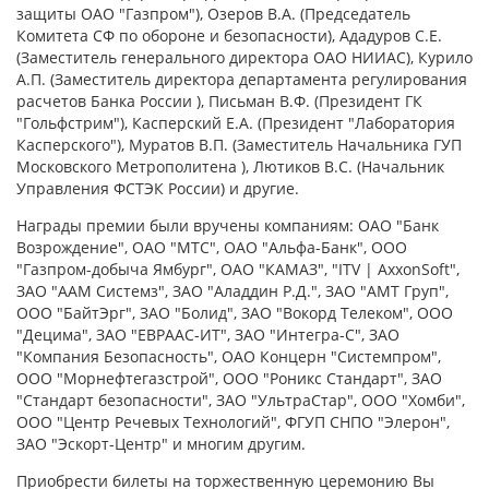
защиты ОАО "Газпром"), Озеров В.А. (Председатель
Комитета СФ по обороне и безопасности), Ададуров С.Е.
(Заместитель генерального директора ОАО НИИАС), Курило
А.П. (Заместитель директора департамента регулирования
расчетов Банка России ), Письман В.Ф. (Президент ГК
"Гольфстрим"), Касперский Е.А. (Президент "Лаборатория
Касперского"), Муратов В.П. (Заместитель Начальника ГУП
Московского Метрополитена ), Лютиков В.С. (Начальник
Управления ФСТЭК России) и другие.
Награды премии были вручены компаниям: ОАО "Банк
Возрождение", ОАО "МТС", ОАО "Альфа-Банк", ООО
"Газпром-добыча Ямбург", ОАО "КАМАЗ", "ITV | AxxonSoft",
ЗАО "ААМ Системз", ЗАО "Аладдин Р.Д.", ЗАО "АМТ Груп",
ООО "БайтЭрг", ЗАО "Болид", ЗАО "Вокорд Телеком", ООО
"Децима", ЗАО "ЕВРААС-ИТ", ЗАО "Интегра-С", ЗАО
"Компания Безопасность", ОАО Концерн "Системпром",
ООО "Морнефтегазстрой", ООО "Роникс Стандарт", ЗАО
"Стандарт безопасности", ЗАО "УльтраСтар", ООО "Хомби",
ООО "Центр Речевых Технологий", ФГУП СНПО "Элерон",
ЗАО "Эскорт-Центр" и многим другим.
Приобрести билеты на торжественную церемонию Вы