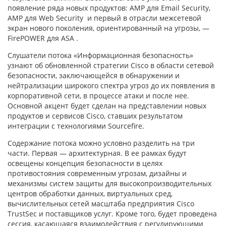
появление ряда новых продуктов: AMP для Email Security,
AMP для Web Security и первый в отрасли межсетевой
экран нового поколения, ориентированный на угрозы, —
FirePOWER для ASA .
Слушатели потока «Информационная безопасность»
узнают об обновленной стратегии Cisco в области сетевой
безопасности, заключающейся в обнаружении и
нейтрализации широкого спектра угроз до их появления в
корпоративной сети, в процессе атаки и после нее.
Основной акцент будет сделан на представлении новых
продуктов и сервисов Cisco, ставших результатом
интеграции с технологиями Sourcefire.
Содержание потока можно условно разделить на три
части. Первая — архитектурная. В ее рамках будут
освещены концепция безопасности в целях
противостояния современным угрозам, дизайны и
механизмы систем защиты для высокопроизводительных
центров обработки данных, виртуальных сред,
вычислительных сетей масштаба предприятия Cisco
TrustSec и поставщиков услуг. Кроме того, будет проведена
сессия, касающаяся взаимодействия с регулирующими