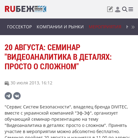
ГОССЕКТОР
КОМПАНИИ И РЫНКИ
МЕРОПРИЯТИЯ
НОВИ
20 АВГУСТА: СЕМИНАР
"ВИДЕОАНАЛИТИКА В ДЕТАЛЯХ:
ПРОСТО О СЛОЖНОМ"
30 июля 2013, 16:12
"Сервис Систем Безопасности", владелец бренда DIVITEC,
вместе с украинской компанией "Эф-Эф", организует
обучающий семинар-презентацию на тему
"Видеоаналитика в деталях: просто о сложном". Принять
участие в мероприятии можно абсолютно бесплатно.
Семинар пройдет 20 августа и начнется в 11.00 по адресу