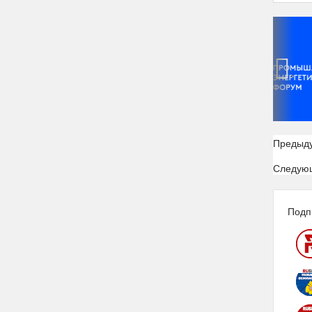
‹
Предыд
Следую
Подп