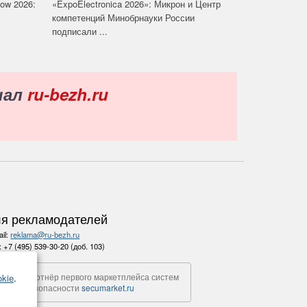
how 2026:
«ExpoElectronica 2026»: Микрон и Центр
компетенций Минобрнауки России
подписали ...
нал
ru-bezh.ru
я рекламодателей
il:
reklama@ru-bezh.ru
.:
+7 (495) 539-30-20 (доб. 103)
Партнёр первого маркетплейса систем
kie
.
безопасности
secumarket.ru