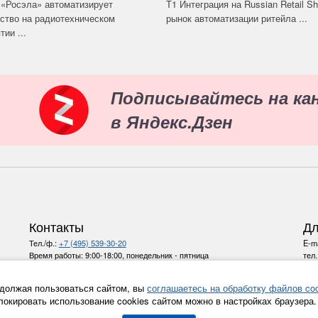
«Росэла» автоматизирует
Т1 Интеграция на Russian Retail S
ство на радиотехническом
рынок автоматизации ритейла ...
ии ...
Подписывайтесь на ка
в Яндекс.Дзен
Контакты
Дл
Тел./ф.:
+7 (495) 539-30-20
E-ma
Время работы:
9:00-18:00, понедельник - пятница
тел
E-mail:
info@ru-bezh.ru
должая пользоваться сайтом, вы
соглашаетесь на обработку файлов coo
Политика конфиденциальности
локировать использование cookies сайтом можно в настройках браузера.
Все права на материалы и новости, опубликованные на сайте