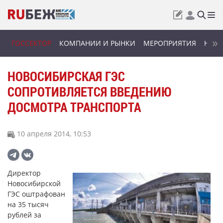
ГОССЕКТОР
КОМПАНИИ И РЫНКИ
МЕРОПРИЯТИЯ
НОВИ
НОВОСИБИРСКАЯ ГЭС
СОПРОТИВЛЯЕТСЯ ВВЕДЕНИЮ
ДОСМОТРА ТРАНСПОРТА
10 апреля 2014, 10:53
Директор
Новосибирской
ГЭС оштрафован
на 35 тысяч
рублей за