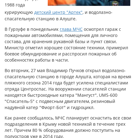
1988 года
курирующую
детский центр "Артек"
, и водолазно-
спасательную станцию в Алуште.
В Гурзуфе в понедельник
глава МЧС
осмотрел гараж с
пожарными автомобилями, помещения для личного
состава, для хранения рукавной базы и пункт связи.
Министр отметил хорошее состояние техники, примерил
боевое обмундирование и расспросил пожарных об
особенностях работы в части.
Во вторник, 27 мая Владимир Пучков открыл водолазно-
спасательную станцию в городе Алушта, которая на время
пляжного сезона 2014 года будет усилена специалистами
отряда Центроспас. На вооружении спасателей станции
находятся быстроходные катера "Мангуст", UMS-600
"Спасатель-5" с подвесным двигателем, резиновый
надувной катер "Фиорт-Бот" и гидроцикл.
Как ранее сообщалось, МЧС планирует оснастить все свои
подразделения в Крыму новой техникой в течение трех
лет. Причем 80 % оборудования должно поступить на
полуостров уже в 2014 году.