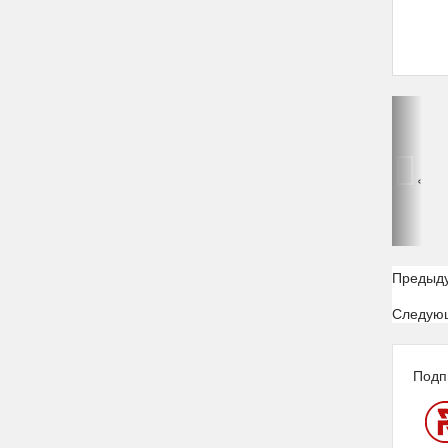
‹
Предыд
Следую
Подп