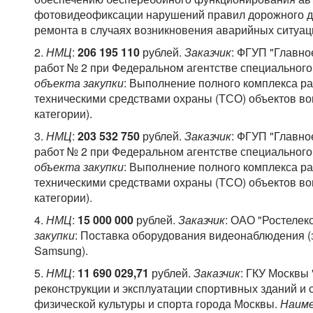
фотовидеофиксации нарушений правил дорожного дв
ремонта в случаях возникновения аварийных ситуац
2.
НМЦ
:
206 195 110
рублей.
Заказчик
: ФГУП "Главн
работ № 2 при Федеральном агентстве специального
объекта закупки
: Выполнение полного комплекса р
техническими средствами охраны (ТСО) объектов вои
категории).
3.
НМЦ
:
203 532 750
рублей.
Заказчик
: ФГУП "Главн
работ № 2 при Федеральном агентстве специального
объекта закупки
: Выполнение полного комплекса р
техническими средствами охраны (ТСО) объектов вои
категории).
4.
НМЦ
:
15 000 000
рублей.
Заказчик
: ОАО "Ростелек
закупки
: Поставка оборудования видеонаблюдения 
Samsung).
5.
НМЦ
:
11 690 029,71
рублей.
Заказчик
: ГКУ Москвы 
реконструкции и эксплуатации спортивных зданий и
физической культуры и спорта города Москвы.
Наиме