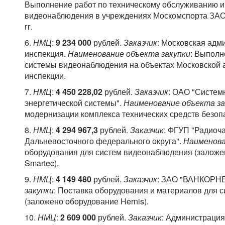
Выполнение работ по техническому обслуживанию и
видеонаблюдения в учреждениях Москомспорта ЗАО
гг.
6.
НМЦ
:
9 234 000
рублей.
Заказчик
: Московская адм
инспекция.
Наименование объекта закупки
: Выполн
системы видеонаблюдения на объектах Московской
инспекции.
7.
НМЦ
:
4 450 228,02
рублей.
Заказчик
: ОАО "Систем
энергетической системы".
Наименование объекта за
модернизации комплекса технических средств безопа
8.
НМЦ
:
4 294 967,3
рублей.
Заказчик
: ФГУП "Радиоч
Дальневосточного федерального округа".
Наименова
оборудования для систем видеонаблюдения (заложено
Smartec).
9.
НМЦ
:
4 149 480
рублей.
Заказчик
: ЗАО "ВАНКОРН
закупки
: Поставка оборудования и материалов для
(заложено оборудование Hernis).
10.
НМЦ
:
2 609 000
рублей.
Заказчик
: Администрация