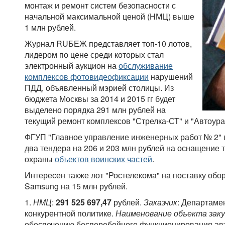
монтаж и ремонт систем безопасности с
начальной максимальной ценой (НМЦ) выше
1 млн рублей.
Журнал RUБЕЖ представляет топ-10 лотов,
лидером по цене среди которых стал
электронный аукцион на
обслуживание
комплексов фотовидеофиксации
нарушений
ПДД, объявленный мэрией столицы. Из
бюджета Москвы за 2014 и 2015 гг будет
выделено порядка 291 млн рублей на
текущий ремонт комплексов "Стрелка-СТ" и "Автоура
ФГУП "Главное управление инженерных работ № 2" 
два тендера на 206 и 203 млн рублей на оснащение
охраны
объектов воинских частей
.
Интересен также лот "Ростелекома" на поставку об
Samsung на 15 млн рублей.
1.
НМЦ
:
291 525 697,47
рублей.
Заказчик
: Департаме
конкурентной политике.
Наименование объекта заку
обеспечению бесперебойного функционирования ав