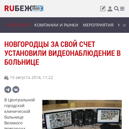
ГОССЕКТОР
КОМПАНИИ И РЫНКИ
МЕРОПРИЯТИЯ
НОВИ
НОВГОРОДЦЫ ЗА СВОЙ СЧЕТ
УСТАНОВИЛИ ВИДЕОНАБЛЮДЕНИЕ В
БОЛЬНИЦЕ
19 августа 2014, 11:22
В Центральной
городской
клинической
больнице
Великого
Новгорода