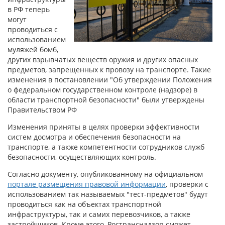
в РФ теперь
могут
проводиться с
использованием
муляжей бомб,
других взрывчатых веществ оружия и других опасных
предметов, запрещенных к провозу на транспорте. Такие
изменения в постановлении "Об утверждении Положения
о федеральном государственном контроле (надзоре) в
области транспортной безопасности" были утверждены
Правительством РФ
Изменения приняты в целях проверки эффективности
систем досмотра и обеспечения безопасности на
транспорте, а также компетентности сотрудников служб
безопасности, осуществляющих контроль.
Согласно документу, опубликованному на официальном
портале размещения правовой информации
, проверки с
использованием так называемых "тест-предметов" будут
проводиться как на объектах транспортной
инфраструктуры, так и самих перевозчиков, а также
застройщиков. Кроме этого, Ространснадзор сможет