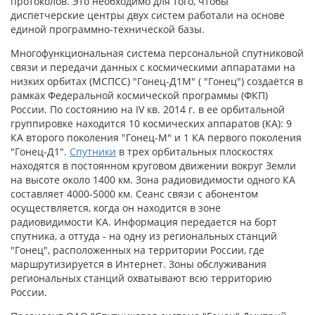
протоколов. Это необходимо для того, чтобы
диспетчерские центры двух систем работали на основе
единой программно-технической базы.
Многофункциональная система персональной спутниковой
связи и передачи данных с космическими аппаратами на
низких орбитах (МСПСС) "Гонец-Д1М" ( "Гонец") создаётся в
рамках Федеральной космической программы (ФКП)
России. По состоянию на IV кв. 2014 г. в ее орбитальной
группировке находится 10 космических аппаратов (КА): 9
КА второго поколения "Гонец-М" и 1 КА первого поколения
"Гонец-Д1".
Спутники
в трех орбитальных плоскостях
находятся в постоянном круговом движении вокруг Земли
на высоте около 1400 км. Зона радиовидимости одного КА
составляет 4000-5000 км. Сеанс связи с абонентом
осуществляется, когда он находится в зоне
радиовидимости КА. Информация передается на борт
спутника, а оттуда - на одну из региональных станций
"Гонец", расположенных на территории России, где
маршрутизируется в Интернет. Зоны обслуживания
региональных станций охватывают всю территорию
России.