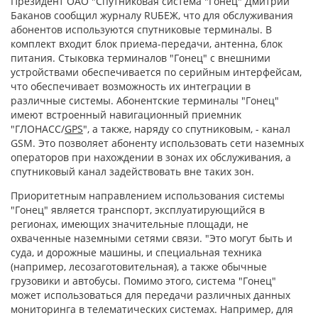
Президент ОАО "Спутниковая система "Гонец" Дмитрий
Баканов сообщил журналу RUБЕЖ, что для обслуживания
абонентов используются спутниковые терминалы. В
комплект входит блок приема-передачи, антенна, блок
питания. Стыковка терминалов "Гонец" с внешними
устройствами обеспечивается по серийным интерфейсам,
что обеспечивает возможность их интеграции в
различные системы. Абонентские терминалы "Гонец"
имеют встроенный навигационный приемник
"ГЛОНАСС/
GPS
", а также, наряду со спутниковым, - канал
GSM. Это позволяет абоненту использовать сети наземных
операторов при нахождении в зонах их обслуживания, а
спутниковый канал задействовать вне таких зон.
Приоритетным направлением использования системы
"Гонец" является транспорт, эксплуатирующийся в
регионах, имеющих значительные площади, не
охваченные наземными сетями связи. "Это могут быть и
суда, и дорожные машины, и специальная техника
(например, лесозаготовительная), а также обычные
грузовики и автобусы. Помимо этого, система "Гонец"
может использоваться для передачи различных данных
мониторинга в телематических системах. Например, для