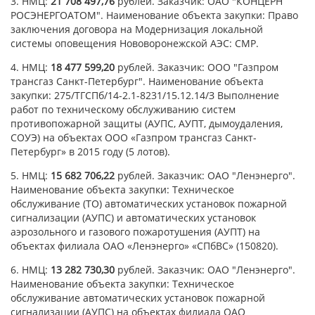
3. НМЦ:
21 708 497,76
рублей. Заказчик: ОАО "КОНЦЕРН
РОСЭНЕРГОАТОМ". Наименование объекта закупки: Право
заключения договора на Модернизация локальной
системы оповещения Нововоронежской АЭС: СМР.
4. НМЦ:
18 477 599,20
рублей. Заказчик: ООО "Газпром
трансгаз Санкт-Петербург". Наименование объекта
закупки: 275/ТГСПб/14-2.1-8231/15.12.14/З Выполнение
работ по техническому обслуживанию систем
противопожарной защиты (АУПС, АУПТ, дымоудаления,
СОУЭ) на объектах ООО «Газпром трансгаз Санкт-
Петербург» в 2015 году (5 лотов).
5. НМЦ:
15 682 706,22
рублей. Заказчик: ОАО "Ленэнерго".
Наименование объекта закупки: Техническое
обслуживание (ТО) автоматических установок пожарной
сигнализации (АУПС) и автоматических установок
аэрозольного и газового пожаротушения (АУПТ) на
объектах филиала ОАО «Ленэнерго» «СПбВС» (150820).
6. НМЦ:
13 282 730,30
рублей. Заказчик: ОАО "Ленэнерго".
Наименование объекта закупки: Техническое
обслуживание автоматических установок пожарной
сигнализации (АУПС) на объектах филиала ОАО