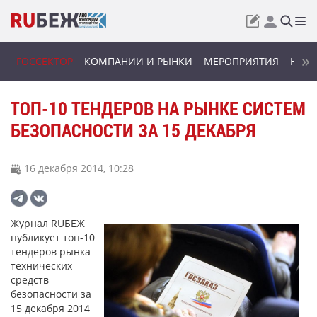
ГОССЕКТОР
КОМПАНИИ И РЫНКИ
МЕРОПРИЯТИЯ
НОВИ
ТОП-10 ТЕНДЕРОВ НА РЫНКЕ СИСТЕМ
БЕЗОПАСНОСТИ ЗА 15 ДЕКАБРЯ
16 декабря 2014, 10:28
Журнал RUБЕЖ
публикует топ-10
тендеров рынка
технических
средств
безопасности за
15 декабря 2014