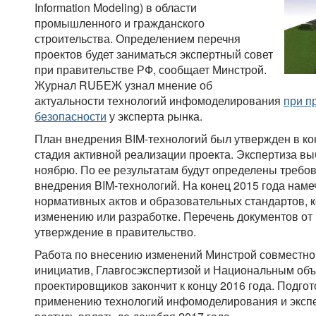
Information Modeling) в области
промышленного и гражданского
строительства. Определением перечня
проектов будет заниматься экспертный совет
при правительстве РФ, сообщает Минстрой.
Журнал RUБЕЖ узнал мнение об
актуальности технологий инфомоделирования
при п
безопасности
у эксперта рынка.
План внедрения BIM-технологий был утвержден в кон
стадия активной реализации проекта. Экспертиза в
ноябрю. По ее результатам будут определены требо
внедрения BIM-технологий. На конец 2015 года нам
нормативных актов и образовательных стандартов, 
изменению или разработке. Перечень документов от
утверждение в правительство.
Работа по внесению изменений Минстрой совместно 
инициатив, Главгосэкспертизой и Национальным об
проектировщиков закончит к концу 2016 года. Подго
применению технологий инфомоделирования и экспе