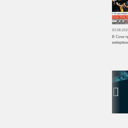
03.08.202
В Сочи п
кибербе
‹