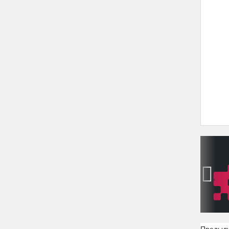
‹
Предыд