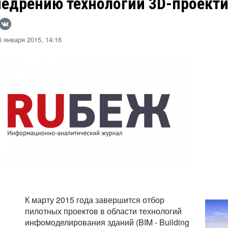
недрению технологии 3D-проект
 января 2015, 14:16
К марту 2015 года завершится отбор
пилотных проектов в области технологий
инфомоделирования зданий (BIM - Building