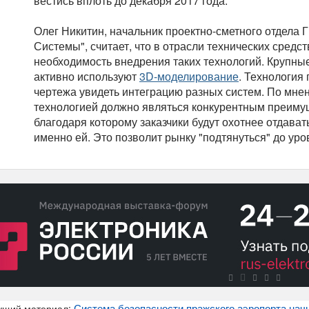
вестись вплоть до декабря 2017 года.
Олег Никитин, начальник проектно-сметного отдела 
Системы", считает, что в отрасли технических средс
необходимость внедрения таких технологий. Крупные 
активно используют
3D-моделирование
. Технология
чертежа увидеть интеграцию разных систем. По мнен
технологией должно являться конкурентным преимущ
благодаря которому заказчики будут охотнее отдават
именно ей. Это позволит рынку "подтянуться" до уро
Система безопасности пражского аэропорта нач
ущий материал: