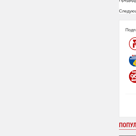
Следую
Подп
ПОПУ