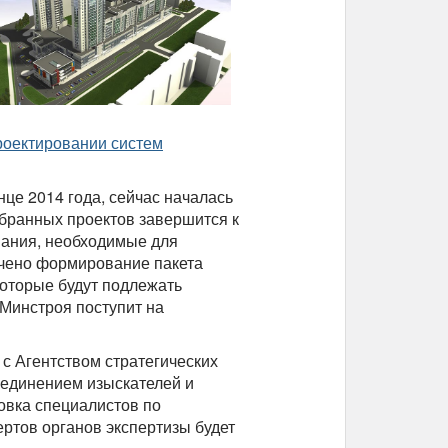
роектировании систем
це 2014 года, сейчас началась
ыбранных проектов завершится к
вания, необходимые для
ечено формирование пакета
которые будут подлежать
 Минстроя поступит на
с Агентством стратегических
ъединением изыскателей и
товка специалистов по
ртов органов экспертизы будет