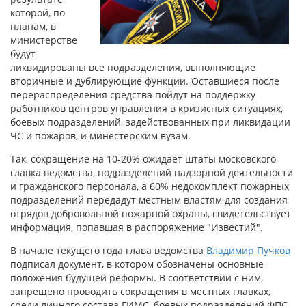
которой, по
планам, в
министерстве
будут
ликвидированы все подразделения, выполняющие
вторичные и дублирующие функции. Оставшиеся после
перераспределения средства пойдут на поддержку
работников центров управления в кризисных ситуациях,
боевых подразделений, задействованных при ликвидации
ЧС и пожаров, и минестерским вузам.
Так, сокращение на 10-20% ожидает штаты московского
главка ведомства, подразделений надзорной деятельности
и гражданского персонала, а 60% недокомплект пожарных
подразделений передадут местным властям для создания
отрядов добровольной пожарной охраны, свидетельствует
информация, попавшая в распоряжение "Известий".
В начале текущего года глава ведомства
Владимир Пучков
подписал документ, в котором обозначены основные
положения будущей реформы. В соответствии с ним,
запрещено проводить сокращения в местных главках,
среди личного состава ГИМС, боевых подразделений ФПС,