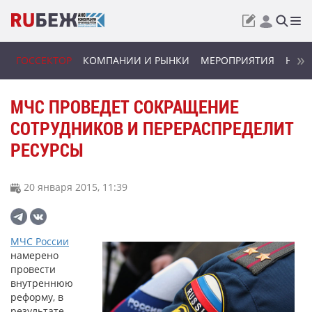
ГОССЕКТОР
КОМПАНИИ И РЫНКИ
МЕРОПРИЯТИЯ
НОВИ
МЧС ПРОВЕДЕТ СОКРАЩЕНИЕ
СОТРУДНИКОВ И ПЕРЕРАСПРЕДЕЛИТ
РЕСУРСЫ
20 января 2015, 11:39
МЧС России
намерено
провести
внутреннюю
реформу, в
результате