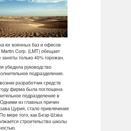
на юг военных баз и офисов
 Martin Corp. (LMT) обещает
е заняты только 40% горожан.
ля убедила руководство
ополнительное подразделение.
возник разработчик средств
 году фирма была поглощена
лнительное подразделение в
 Одними из главных причин
оава Цурия, стало привлечение
По мере того, как Беэр-Шэва
должается строительство школы
сностью.