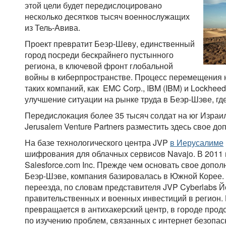
этой цели будет передислоцировано
несколько десятков тысяч военнослужащих
из Тель-Авива.
Проект превратит Беэр-Шеву, единственный
город посреди бескрайнего пустынного
региона, в ключевой фронт глобальной
войны в киберпространстве. Процесс перемещения 
таких компаний, как EMC Corp., IBM (IBM) и Lockheed
улучшение ситуации на рынке труда в Беэр-Шэве, гд
Передислокация более 35 тысяч солдат на юг Израи
Jerusalem Venture Partners разместить здесь свое д
На базе технологического центра JVP
в Иерусалиме
шифрования для облачных сервисов Navajo. В 2011
Salesforce.com Inc. Прежде чем основать свое допо
Беэр-Шэве, компания базировалась в Южной Корее.
переезда, по словам представителя JVP Cyberlabs Й
правительственных и военных инвестиций в регион. 
превращается в антихакерский центр, в городе про
по изучению проблем, связанных с интернет безопа