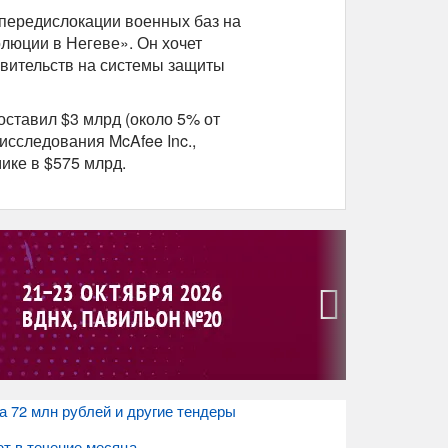
передислокации военных баз на
олюции в Негеве». Он хочет
авительств на системы защиты
оставил $3 млрд (около 5% от
исследования McAfee Inc.,
мике в $575 млрд.
›
 72 млн рублей и другие тендеры
ют в течение месяца