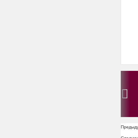
‹
Предыд
Следую