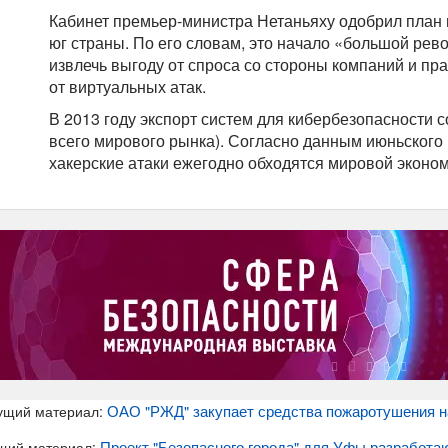
Кабинет премьер-министра Нетаньяху одобрил план 
юг страны. По его словам, это начало «большой рев
извлечь выгоду от спроса со стороны компаний и пр
от виртуальных атак.
В 2013 году экспорт систем для кибербезопасности с
всего мирового рынка). Согласно данным июньского 
хакерские атаки ежегодно обходятся мировой эконо
ОАО "РЖД" закупает средства пожаротушения на
ущий материал:
Проект "Безопасного города" для Уфы разработа
щий материал: