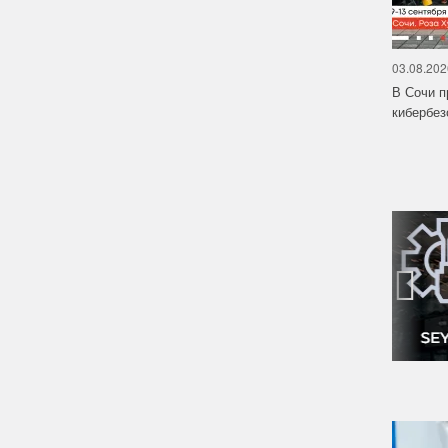
03.08.202
В Сочи п
кибербе
‹