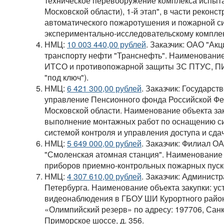
техническое перевооружение комплекса испыта
Московской области), 1-й этап", в части реконс
автоматического пожаротушения и пожарной с
экспериментально-исследовательскому комплекс
НМЦ:
10 003 440,00 рублей
. Заказчик: ОАО "Ак
транспорту нефти "Транснефть". Наименование
ИТСО и противопожарной защиты ЗС ПТУС, ПИ
"под ключ").
НМЦ:
6 421 300,00 рублей
. Заказчик: Государс
управление Пенсионного фонда Российской Фед
Московской области. Наименование объекта зак
выполнение монтажных работ по оснащению с
системой контроля и управления доступа и сдач
НМЦ:
5 649 000,00 рублей
. Заказчик: Филиал О
"Смоленская атомная станция". Наименование о
приборов приемно-контрольных пожарных пуск
НМЦ:
4 307 610,00 рублей
. Заказчик: Админист
Петербурга. Наименование объекта закупки: ус
видеонаблюдения в ГБОУ ШИ Курортного район
«Олимпийский резерв» по адресу: 197706, Санкт
Приморское шоссе, д. 356.