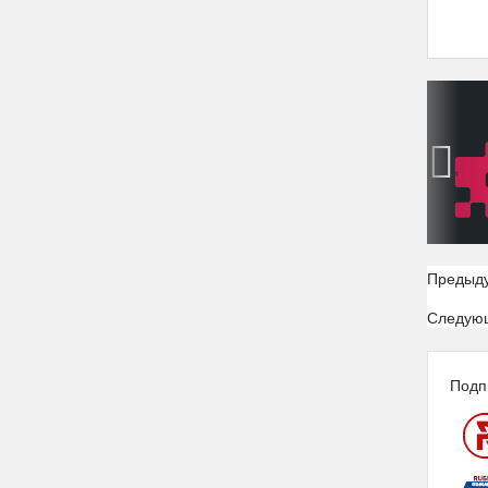
‹
Предыд
Следую
Подп