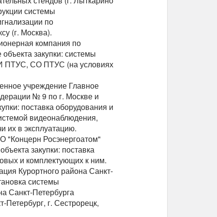
тельных стендов (г. Лыткарино
трукции системы
игнализации по
у (г. Москва).
ционерная компания по
 объекта закупки: системы
 ПТУС, СО ПТУС (на условиях
твенное учреждение Главное
ерации № 9 по г. Москве и
упки: поставка оборудования и
истемой видеонаблюдения,
и их в эксплуатацию.
АО "Концерн Росэнергоатом"
бъекта закупки: поставка
овых и комплектующих к ним.
рация Курортного района Санкт-
тановка системы
а Санкт-Петербурга
-Петербург, г. Сестрорецк,