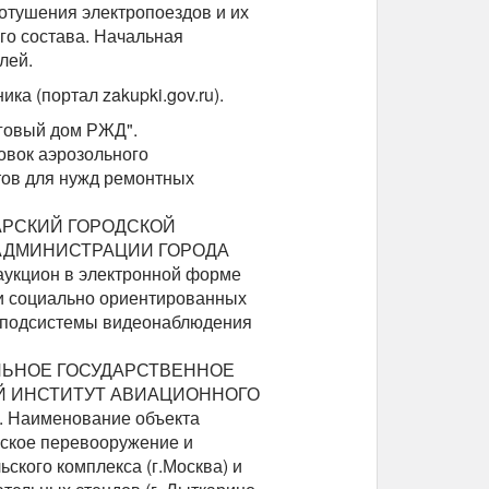
отушения электропоездов и их
го состава. Начальная
лей.
ка (портал zakupki.gov.ru).
рговый дом РЖД".
овок аэрозольного
тов для нужд ремонтных
КСАРСКИЙ ГОРОДСКОЙ
АДМИНИСТРАЦИИ ГОРОДА
укцион в электронной форме
 и социально ориентированных
о подсистемы видеонаблюдения
РАЛЬНОЕ ГОСУДАРСТВЕННОЕ
Й ИНСТИТУТ АВИАЦИОННОГО
Наименование объекта
еское перевооружение и
ского комплекса (г.Москва) и