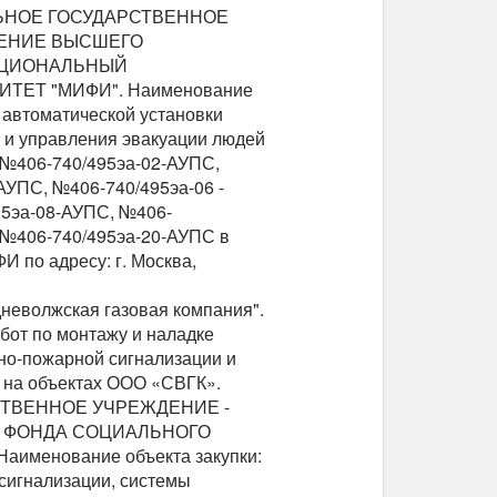
АЛЬНОЕ ГОСУДАРСТВЕННОЕ
ЕНИЕ ВЫСШЕГО
АЦИОНАЛЬНЫЙ
ЕТ "МИФИ". Наименование
 автоматической установки
 и управления эвакуации людей
 №406-740/495эа-02-АУПС,
АУПС, №406-740/495эа-06 -
95эа-08-АУПС, №406-
 №406-740/495эа-20-АУПС в
И по адресу: г. Москва,
дневолжская газовая компания".
бот по монтажу и наладке
но-пожарной сигнализации и
 на объектах ООО «СВГК».
АРСТВЕННОЕ УЧРЕЖДЕНИЕ -
 ФОНДА СОЦИАЛЬНОГО
енование объекта закупки:
сигнализации, системы