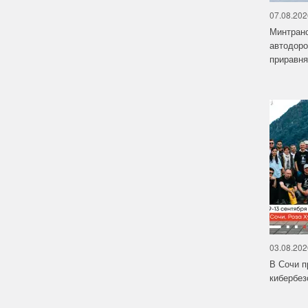
07.08.202
Минтранс
автодоро
приравняю
03.08.202
В Сочи п
кибербе