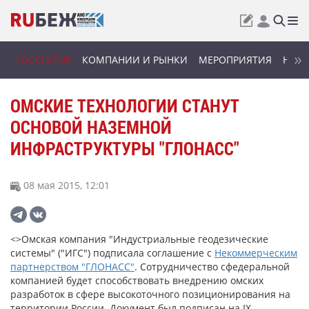
ГОССЕКТОР
КОМПАНИИ И РЫНКИ
МЕРОПРИЯТИЯ
НОВИ
ОМСКИЕ ТЕХНОЛОГИИ СТАНУТ
ОСНОВОЙ НАЗЕМНОЙ
ИНФРАСТРУКТУРЫ "ГЛОНАСС"
08 мая 2015, 12:01
<>Омская компания "Индустриальные геодезические
системы" ("ИГС") подписала соглашение с
Некоммерческим
партнерством "ГЛОНАСС"
. Сотрудничество сфедеральной
компанией будет способствовать внедрению омских
разработок в сфере высокоточного позиционирования на
территории России. Документ был подписан на IX