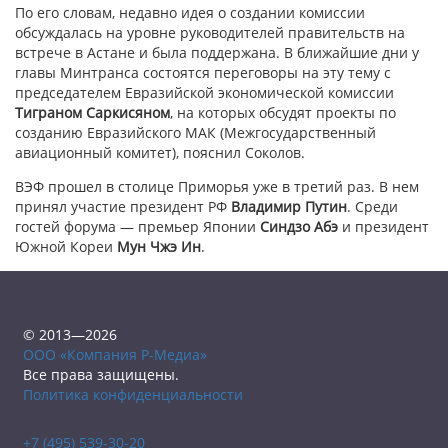
По его словам, недавно идея о создании комиссии
обсуждалась на уровне руководителей правительств на
встрече в Астане и была поддержана. В ближайшие дни у
главы Минтранса состоятся переговоры на эту тему с
председателем Евразийской экономической комиссии
Тиграном Саркисяном
, на которых обсудят проекты по
созданию Евразийского МАК (Межгосударственный
авиационный комитет), пояснил Соколов.
ВЭФ прошел в столице Приморья уже в третий раз. В нем
принял участие президент РФ
Владимир Путин
. Среди
гостей форума — премьер Японии
Синдзо Абэ
и президент
Южной Кореи
Мун Чжэ Ин
.
© 2013—2026
ООО «Компания Р-Медиа»
Все права защищены.
Политика конфиденциальности
+7 (495) 539-30-20