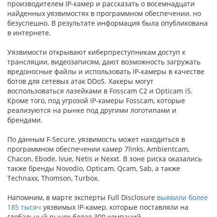
производителем IP-камер и рассказать о восемнадцати
найденных уязвимостях в программном обеспечении, но
безуспешно. В результате информация была опубликована
в интернете.
Уязвимости открывают киберпреступникам доступ к
трансляции, видеозаписям, дают возможность загружать
вредоносные файлы и использовать IP-камеры в качестве
ботов для сетевых атак DDoS. Хакеры могут
воспользоваться лазейками в Fosscam C2 и Opticam i5.
Кроме того, под угрозой IP-камеры Fosscam, которые
реализуются на рынке под другими логотипами и
брендами.
По данным F-Secure, уязвимость может находиться в
программном обеспечении камер 7links, Ambientcam,
Chacon, Ebode, Ivue, Netis и Nexxt. В зоне риска оказались
также бренды Novodio, Opticam, Qcam, Sab, а также
Technaxx, Thomson, Turbox.
Напомним, в марте эксперты Full Disclosure
выявили более
185 тысяч
уязвимых IP-камер, которые поставляли на
глобальный рынок более 300 компаний.