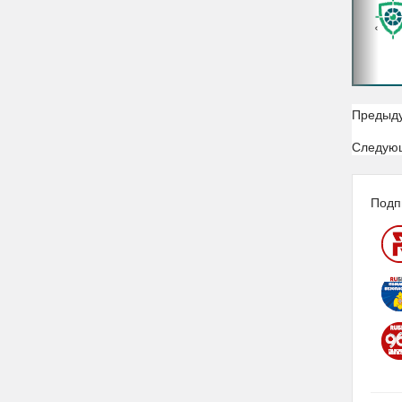
‹
Предыд
Следую
Подп