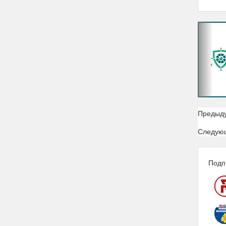
‹
Предыд
Следую
Подп