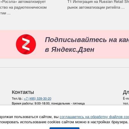
«Росэла» автоматизирует
Т1 Интеграция на Russian Retail S
ство на радиотехническом
рынок автоматизации ритейла ...
ии ...
Подписывайтесь на ка
в Яндекс.Дзен
Контакты
Дл
Тел./ф.:
+7 (495) 539-30-20
E-ma
Время работы:
9:00-18:00, понедельник - пятница
тел
E-mail:
info@ru-bezh.ru
должая пользоваться сайтом, вы
соглашаетесь на обработку файлов coo
Политика конфиденциальности
локировать использование cookies сайтом можно в настройках браузера.
Все права на материалы и новости, опубликованные на сайте