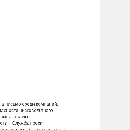
ла письмо среди компаний,
асности низковольтного
ния», а также
ств». Служба просит
и, экспертах, датах выездов,