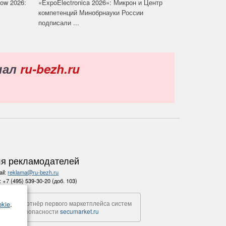
how 2026:
«ExpoElectronica 2026»: Микрон и Центр
компетенций Минобрнауки России
подписали ...
нал
ru-bezh.ru
я рекламодателей
il:
reklama@ru-bezh.ru
.:
+7 (495) 539-30-20 (доб. 103)
Партнёр первого маркетплейса систем
kie
.
безопасности
secumarket.ru