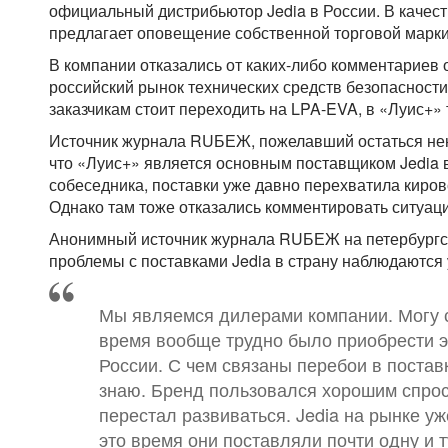
официальный дистрибьютор Jedia в России. В качес
предлагает оповещение собственной торговой марк
В компании отказались от каких-либо комментариев 
российский рынок технических средств безопасности
заказчикам стоит переходить на LPA-EVA, в «Луис+»
Источник журнала RUБЕЖ, пожелавший остаться нен
что «Луис+» является основным поставщиком Jedia 
собеседника, поставки уже давно перехватила киро
Однако там тоже отказались комментировать ситуац
Анонимный источник журнала RUБЕЖ на петербургс
проблемы с поставками Jedia в страну наблюдаются 
Мы являемся дилерами компании. Могу с
время вообще трудно было приобрести 
России. С чем связаны перебои в постав
знаю. Бренд пользовался хорошим спрос
перестал развиваться. Jedia на рынке уж
это время они поставляли почти одну и 