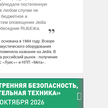
 наблюдали постепенную
 в любом случае не
 бюджетное и
истем оповещения Jedia
 собеседник RUБЕЖа.
основана в 1984 году. Вскоре
акустического оборудования
 поменяла название на Jedia. В
а российский рынок - получение
 с «Луис+» и НПП «Мета».
›