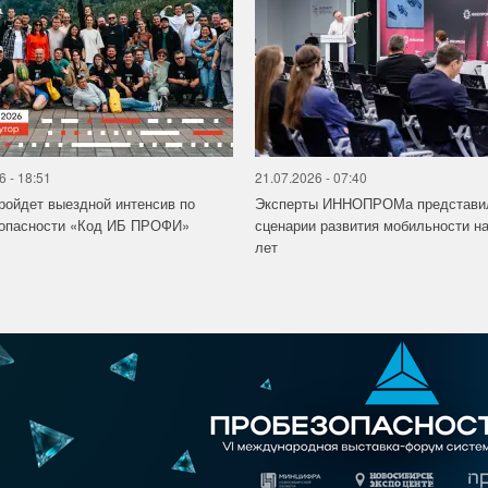
6 - 18:51
21.07.2026 - 07:40
ройдет выездной интенсив по
Эксперты ИННОПРОМа представи
зопасности «Код ИБ ПРОФИ»
сценарии развития мобильности на
лет