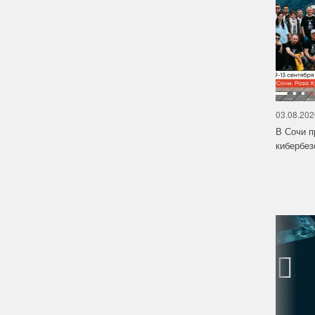
03.08.202
В Сочи п
кибербе
‹