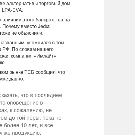
тве альтернативы торговый дом
и LPA-EVA.
о влиянии этого банкротства на
. Почему вместо Jedia
 тоже не объяснили.
азванным, усомнился в том,
в РФ. По словам нашего
вская компания «Имлайт».
ию.
ком рынке ТСБ сообщил, что
уже давно.
казать, что в последнее
это оповещение в
ках, к сожалению, не
ом до той поры, пока не
е более 10 лет, и все
ту же продукцию,