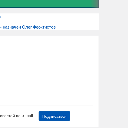
т
 назначен Олег Феоктистов
новостей по e-mail
Подписаться