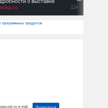
х программных продуктов
новостей по e-mail
Подписаться