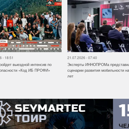
6 - 18:51
21.07.2026 - 07:40
ройдет выездной интенсив по
Эксперты ИННОПРОМа представи
зопасности «Код ИБ ПРОФИ»
сценарии развития мобильности на
лет