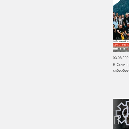
03.08.202
В Сочи п
кибербе
‹