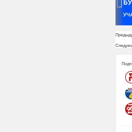
‹
Предыд
Следую
Подп