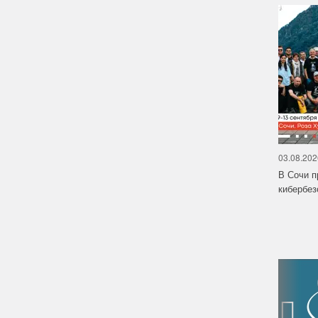
03.08.202
В Сочи п
кибербе
‹