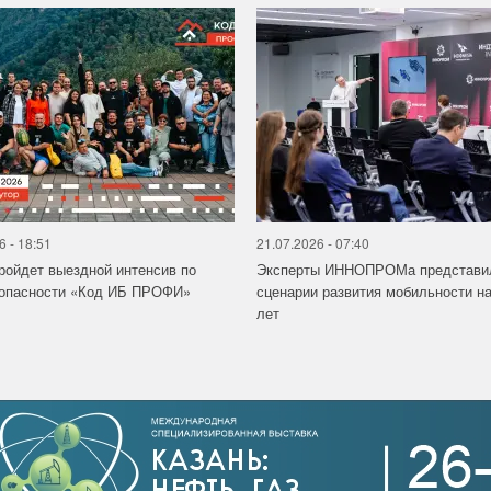
6 - 18:51
21.07.2026 - 07:40
ройдет выездной интенсив по
Эксперты ИННОПРОМа представи
зопасности «Код ИБ ПРОФИ»
сценарии развития мобильности на
лет