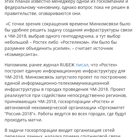
этих планах известно менеджеру одной из госкомпаний и
федеральному чиновнику, однако вопрос пока не решен в
правительстве, оговариваются они.
«С точки зрения сокращения времени Минкомсвязи было
бы удобнее решить задачу создания инфраструктуры связи
к ЧМ-2018, выбрав одного генподрядчика, а тут выбор
небольшой – Ростех либо «Ростелеком». Им было бы
разумнее объединить усилия», – считает источник
«Коммерсанта».
Напомним, ранее журнал RUБЕЖ
писал
, что «Ростех»
построит единую информационную инфраструктуру для
ЧМ-2018. Минкомсвязь запустило проект по построению
единой информационно-телекоммуникационной
инфраструктуры в городах проведения ЧМ-2018. Проект
реализуется при содействии непосредственно регионов,
принимающих ЧМ-2018, госкорпорации «Ростех» и
автономной некоммерческой организации «Оргкомитет
“Россия-2018”». Работы ведутся во всех городах, где будут
проходить матчи.
В задачи госкорпорации входит организация сетей
передачи данных, наладка приема спутниковой связи,