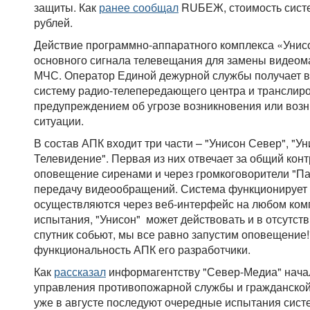
защиты. Как
ранее сообщал
RUБЕЖ, стоимость сист
рублей.
Действие программно-аппаратного комплекса «Унис
основного сигнала телевещания для замены видеом
МЧС. Оператор Единой дежурной службы получает в
систему радио-телепередающего центра и транслир
предупреждением об угрозе возникновения или воз
ситуации.
В состав АПК входит три части – "Унисон Север", "У
Телевидение". Первая из них отвечает за общий контр
оповещение сиренами и через громкоговорители "Пар
передачу видеообращений. Система функционирует н
осуществляются через веб-интерфейс на любом комп
испытания, "Унисон" может действовать и в отсутств
спутник собьют, мы все равно запустим оповещение!
функциональность АПК его разработчики.
Как
рассказал
информагентству "Север-Медиа" нача
управления противопожарной службы и гражданской
уже в августе последуют очередные испытания сист