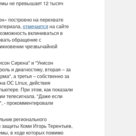
емы не превышает 12 тысяч
он» построено на перехвате
атериала,
отмечается
на сайте
озможность вклиниваться в
овать обращение с
никновении чрезвычайной
нисон Сирена" и "Унисон
оль и диагностику, вторая – за
ма", а третья – собственно за
а ОС Linux, действия
ьютере. При этом, как показали
ии телесигнала. "Даже если
", - прокомментировали
льник регионального
 защиты Коми Игорь Терентьев,
емы, в ходе которых помимо