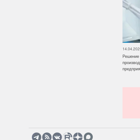
14.04.202
Решение 
производ
предприят