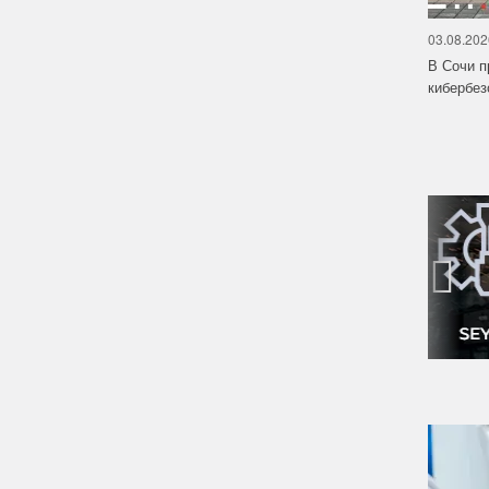
03.08.202
В Сочи п
кибербе
‹