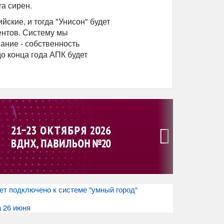
та сирен.
ские, и тогда "Унисон" будет
ентов. Систему мы
ание - собственность
до конца года АПК будет
›
дет подключено к системе "умный город"
а 26 июня