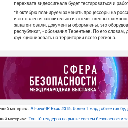
перехвата видеосигнала будет тестироваться и рабо
"К октябрю планируем заменить процессоры на россий
изготовлен исключительно из отечественных компон
запатентовали, документы оформлены, это оборудов
республики", - обозначил Терентьев. По его словам, 
функционировать на территории всего региона.
All-over-IP Expo 2015: более 1 млрд объектов бу
ущий материал:
Топ-10 тендеров на рынке систем безопасности з
щий материал: