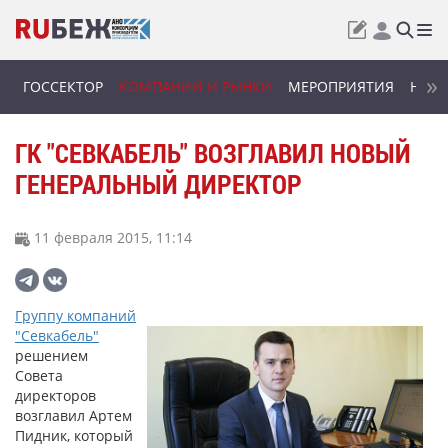
ГОССЕКТОР
КОМПАНИИ И РЫНКИ
МЕРОПРИЯТИЯ
НОВИ
ГК "СЕВКАБЕЛЬ" ВОЗГЛАВИЛ НОВЫЙ
ГЕНЕРАЛЬНЫЙ ДИРЕКТОР
11 февраля 2015, 11:14
Группу компаний
"Севкабель"
решением
Совета
директоров
возглавил Артем
Пидник, который