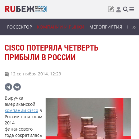
ГОССЕКТОР
КОМПАНИИ И РЫНКИ
МЕРОПРИЯТИЯ
НОВИ
CISCO ПОТЕРЯЛА ЧЕТВЕРТЬ
ПРИБЫЛИ В РОССИИ
12 сентября 2014, 12:29
Выручка
американской
компании Cisco
в
России по итогам
2014
финансового
года сократилась