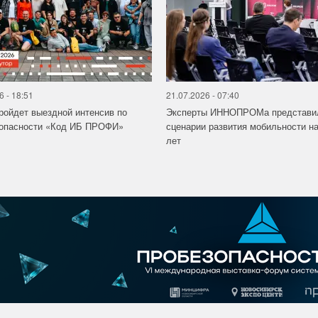
6 - 18:51
21.07.2026 - 07:40
ройдет выездной интенсив по
Эксперты ИННОПРОМа представи
зопасности «Код ИБ ПРОФИ»
сценарии развития мобильности на
лет