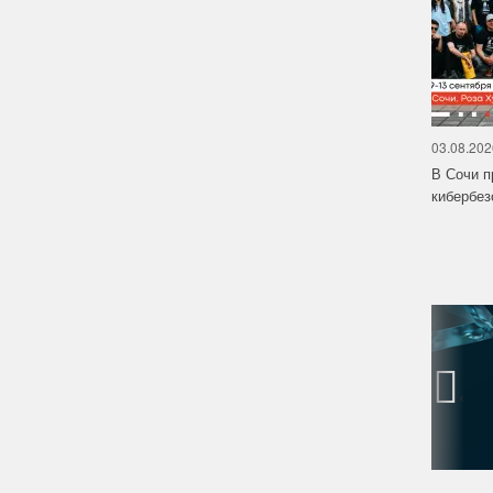
03.08.202
В Сочи п
кибербе
‹