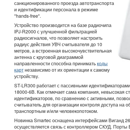
санкционированного проезда автотранспорта
и идентификации персонала в режиме
"hands-free".
Устройство производится на базе радиочипа
IPJ-R2000 с улучшенной фильтрацией
радиосигналов, что позволяет настроить
радиус действия УВЧ считывателя до 10
метров, а встроенная высокочувствительная
антенна с круговой диаграммой
направленности способна принимать
коды
карт
независимо от их ориентации к самому
устройству.
ST-LR300 работает с пассивными идентификаторами 
18000-6B. Как отмечает сама компания, невысокая с
идентификаторов, по сравнению с активными, позвол
считыватель для организации контроля доступа на о
транспортным и/или человекопотоком.
Новинка Smartec оснащена интерфейсами Виганд 26/
осуществляется связь с контроллером СКУД. Порты 