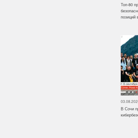
Топ-80 п
безопасн
позиций в
03.08.202
В Сочи п
кибербе