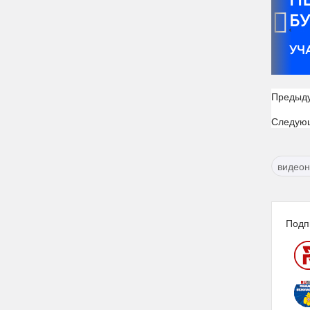
‹
Предыд
Следую
видео
Подп