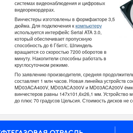
системах видеонаблюдения и цифровых
видеорекордерах.
Винчестеры изготовлены в формфакторе 3,5
дюйма. Для подключения к
компьютеру
используется интерфейс Serial ATA 3.0,
который обеспечивает пропускную
способность до 6 Гбит/с. Шпиндель
вращается со скоростью 7200 оборотов в
минуту. Накопители способны работать в
круглосуточном режиме.
По заявлению производителя, средняя продолжитель
составляет 1 млн часов. Новая линейка устройств со
MD03ACA400V, MD03ACA300V и MD03ACA200V ёмкост
винчестеров равны 147х101,6х26,1 мм. Устройство м
до плюс 70 градусов Цельсия. Стоимость дисков не 