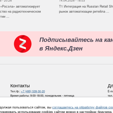
6 - 20:26
14.04.2026 - 18:03
«Росэла» автоматизирует
Т1 Интеграция на Russian Retail S
ство на радиотехническом
рынок автоматизации ритейла ...
ии ...
Подписывайтесь на ка
в Яндекс.Дзен
Контакты
Дл
Тел./ф.:
+7 (495) 539-30-20
E-ma
Время работы:
9:00-18:00, понедельник - пятница
тел
E-mail:
info@ru-bezh.ru
должая пользоваться сайтом, вы
соглашаетесь на обработку файлов coo
Политика конфиденциальности
локировать использование cookies сайтом можно в настройках браузера.