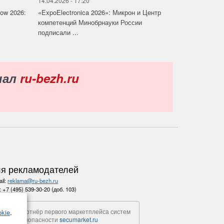
14.04.2026 - 17:20
how 2026:
«ExpoElectronica 2026»: Микрон и Центр
компетенций Минобрнауки России
подписали ...
нал
ru-bezh.ru
я рекламодателей
il:
reklama@ru-bezh.ru
.:
+7 (495) 539-30-20 (доб. 103)
Партнёр первого маркетплейса систем
kie
.
безопасности
secumarket.ru