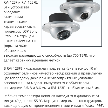
RVi-123F и RVi-123FE.
Эти устройства
обладают
отличными
техническими
характеристиками:
процессор DSP Sony
Effio E c матрицей
SONY EXview HAD II
формата 960H
обеспечивают
высокую разрешающую способность (до 700 ТВЛ), что
делает картинку идеально четкой.
В RVi-123FE инфракрасная подсветка (диапазон до 10 м)
сохраняет отличное качество изображения и правильную
цветопередачу даже при неблагоприятных условиях
освещения. Эта модель выпускается с объективом
размерами 2.5, 3 и 3.6 мм, а RVi-123F - с объективом 3 мм.
Рабочая температура новинок находится в диапазоне от
минус 40 до плюс 55 ⁰С. Корпус камер имеет конструкцию,
защищающую от проникновения пыли и влаги (класс IP66).