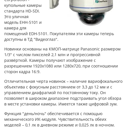
купольные камеры
стандарта HD-SDI.
Это уличная
модель EHH-5101 и
камера для
помещений EDH-5101. Покупателям эти камеры теперь
доступны в ТД "Видеоглаз".
Новинки основаны на КМОП-матрице Panasonic размером
1/3" с числом пикселей 2,1 млн и прогрессивной
развёрткой. Камеры получают изображение с
разрешением 1920x1080 или 1280х720, при соотношении
сторон кадра 16:9.
Отличительная черта новинок – наличие вариофокального
объектива с фокусным расстоянием от 3,3 до 12 мм и с
управлением диафрагмой по постоянному току. Он
позволяет в широком диапазоне подстраивать угол обзора
в месте установки камеры. Имеется также цифровой зум.
Функция "день/ночь" обеспечивается с помощью
механического ИК-модуля. Чувствительность обеих
моделей – 0,1 лк в дневном режиме и 0,025 лк в ночном.