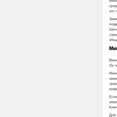
Мини
сред
это 
Замм
подв
Шило
стра
обще
Мин
Вмес
Он з
Имен
замм
тран
инф
Если
заку
Клю
Для 