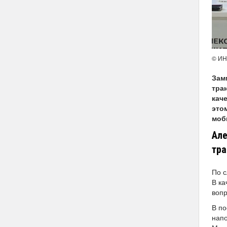
© И
Зам
тра
кач
это
моб
Але
тра
По с
В ка
вопр
В по
напо