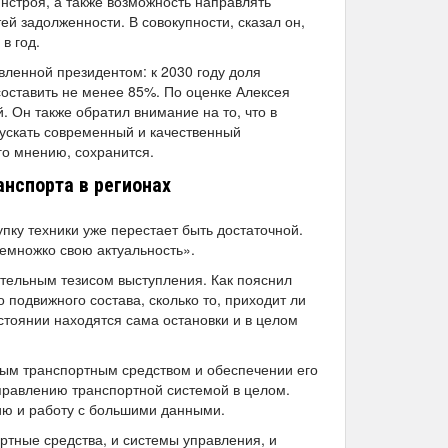
нстроя, а также возможность направлять
ей задолженности. В совокупности, сказал он,
в год.
вленной президентом: к 2030 году доля
составить не менее 85%. По оценке Алексея
. Он также обратил внимание на то, что в
ускать современный и качественный
го мнению, сохранится.
нспорта в регионах
упку техники уже перестает быть достаточной.
немножко свою актуальность».
ательным тезисом выступления. Как пояснил
 подвижного состава, сколько то, приходит ли
остоянии находятся сама остановки и в целом
ным транспортным средством и обеспечении его
 управлению транспортной системой в целом.
ю и работу с большими данными.
ртные средства, и системы управления, и