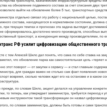
стерства транспорта, казначейские инфраструктурные кредиты Ми
ства на обновление подвижного состава за счет списания двух трет
позволило выйти на обновление более 5 тыс. транспортных средств 
инистра отдельно связал эту работу с национальной целью, поста
ижного состава, находящегося в нормативном состоянии, должна 
, при текущих темпах и прогнозах эта задача выглядит достижимой
не сформировалось достаточно много производств, способных вып
ственный транспорт, а конкуренция между производителями, по е
транс РФ усилит цифровизацию общественного тра
те с тем Алексей Шило дал понять, что сама по себе ставка на зак
аметил, что обновление парка как самостоятельная цель «теряет 
но этот поворот — от закупки к сервису — и стал главным содерж
инистра, для граждан важен не столько сам факт появления нового
спорт вовремя, сколько человек ждет его на остановке и в каком с
раструктура.
 прежде, по словам Шило, акцент делался на управлении конкрет
пки, то теперь, как утверждает замминистра, требуется переход к
чевым инструментом такой трансформации он назвал цифровизаци
этого, по словам замминистра, должны быть готовы и сами транспо