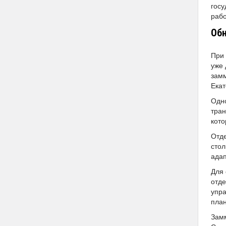
госу
рабо
Обн
При 
уже 
замм
Екат
Одно
тран
кото
Отде
стол
адап
Для 
отде
упра
план
Замм