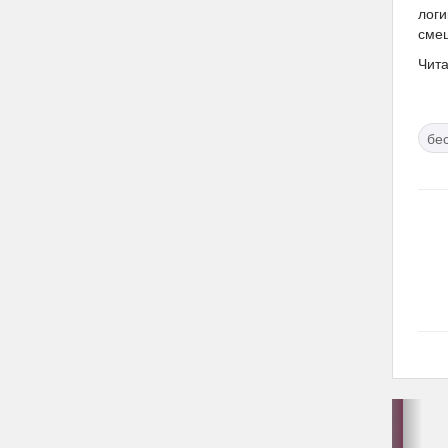
логи
смещ
Чита
бе