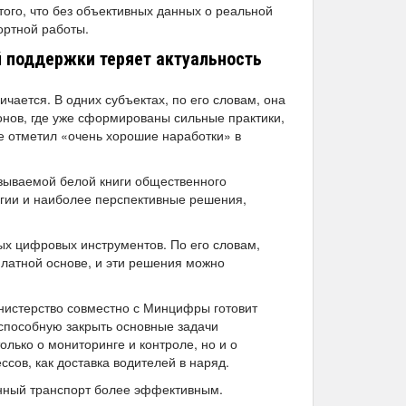
того, что без объективных данных о реальной
ортной работы.
й поддержки теряет актуальность
чается. В одних субъектах, по его словам, она
ионов, где уже сформированы сильные практики,
е отметил «очень хорошие наработки» в
зываемой белой книги общественного
огии и наиболее перспективные решения,
ых цифровых инструментов. По его словам,
латной основе, и эти решения можно
инистерство совместно с Минцифры готовит
 способную закрыть основные задачи
олько о мониторинге и контроле, но и о
сов, как доставка водителей в наряд.
нный транспорт более эффективным.