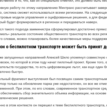
ственно и то, что, как он специально отметил, это должно быть б
вную работу по этому направлению Минтранс рассчитывает заверш
, система сможет использоваться всеми регионами. На следующем
тровые модели управления и оцифрованные решения, а для феде
рый будет формироваться в регионах и передаваться наверх.
сл такого подхода замминистра сформулировал достаточно прямо
мать» реальное состояние общественного транспорта во всех реги
го словам, можно планировать более качественные меры поддержк
он о беспилотном транспорте может быть принят д
уже запущенных направлений Алексей Шило упомянул совместную 
возок, по которой в этом году начат пилотный проект. Кроме тог
ательств государства, то есть цифровизацию льгот, как еще один 
аточно быстро.
льный фрагмент выступления был посвящен самим транспортным 
упор только на обновление парка уже недостаточен, он все же отме
еменной. При этом, по его словам, современное транспортное сре
 обеспечивать сбор значительного объема информации, на основе
авленческие решения.
но в этом контексте он перешел к теме беспилотного транспорта,