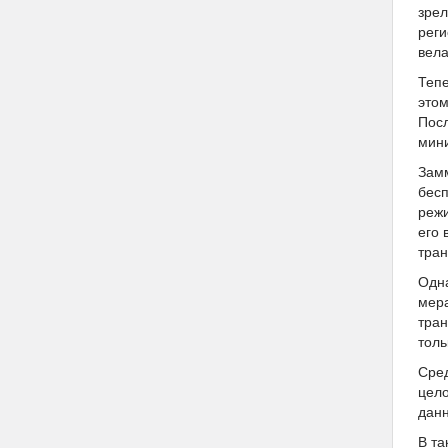
зрел
реги
вела
Тепе
этом
Посл
мини
Замм
бесп
режи
его 
тран
Одна
мера
тран
толь
Сред
цело
дан
В та