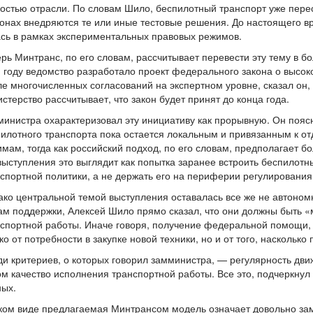
остью отрасли. По словам Шило, беспилотный транспорт уже пере
онах внедряются те или иные тестовые решения. До настоящего вр
сь в рамках экспериментальных правовых режимов.
рь Минтранс, по его словам, рассчитывает перевести эту тему в б
 году ведомство разработало проект федерального закона о высо
е многочисленных согласований на экспертном уровне, сказал он,
стерство рассчитывает, что закон будет принят до конца года.
инистра охарактеризовал эту инициативу как прорывную. Он поясн
илотного транспорта пока остается локальным и привязанным к 
мам, тогда как российский подход, по его словам, предполагает 
выступления это выглядит как попытка заранее встроить беспилотн
спортной политики, а не держать его на периферии регулирования
ко центральной темой выступления оставалась все же не автономн
м поддержки, Алексей Шило прямо сказал, что они должны быть «
спортной работы. Иначе говоря, получение федеральной помощи, 
ко от потребности в закупке новой техники, но и от того, насколь
и критериев, о которых говорил замминистра, — регулярность движ
м качество исполнения транспортной работы. Все это, подчеркнул
ных.
ком виде предлагаемая Минтрансом модель означает довольно за