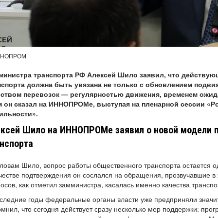
ННОПРОМ
министра транспорта РФ Алексей Шило заявил, что действую
нспорта должна быть увязана не только с обновлением подвиж
еством перевозок — регулярностью движения, временем ожид
м он сказал на ИННОПРОМе, выступая на пленарной сессии «Ро
ильности».
ксей Шило на ИННОПРОМе заявил о новой модели 
нспорта
ловам Шило, вопрос работы общественного транспорта остается о
честве подтверждения он сослался на обращения, прозвучавшие в 
осов, как отметил замминистра, касалась именно качества трансп
следние годы федеральные органы власти уже предприняли значи
мнил, что сегодня действует сразу несколько мер поддержки: пр