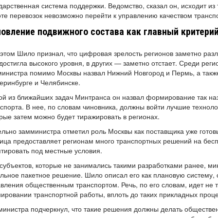
дарственная система поддержки. Ведомство, сказал он, исходит из 
те перевозок невозможно перейти к управлению качеством трансп
овление подвижного состава как главный критери
этом Шило признал, что цифровая зрелость регионов заметно разли
достигла высокого уровня, в других — заметно отстает. Среди рег
инистра помимо Москвы назвал Нижний Новгород и Пермь, а такж
еринбурге и Челябинске.
й из ближайших задач Минтранса он назвал формирование так на
спорта. В нее, по словам чиновника, должны войти лучшие технол
рые затем можно будет тиражировать в регионах.
льно замминистра отметил роль Москвы как поставщика уже готов
ица предоставляет регионам много транспортных решений на бесп
тировать под местные условия.
субъектов, которые не занимались такими разработками ранее, м
льное пакетное решение. Шило описал его как плановую систему,
вления общественным транспортом. Речь, по его словам, идет не т
ировании транспортной работы, вплоть до таких прикладных процес
инистра подчеркнул, что такие решения должны делать обществе