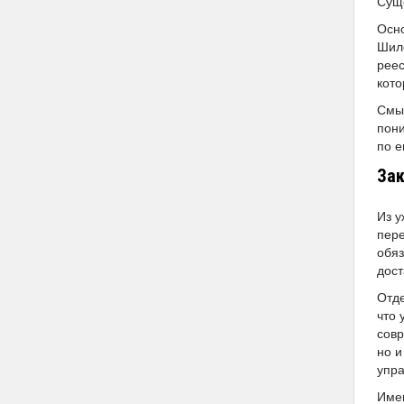
Суще
Осно
Шило
реес
кото
Смы
пони
по е
Зак
Из 
пере
обяз
дост
Отде
что 
совр
но и
упр
Имен