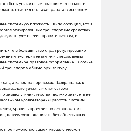
стал быть уникальным явлением, а во многих
емени, отметил он, такая работа в основном
олее системную плоскость. Шило сообщил, что в
коавтоматизированных транспортных средствах.
 документ уже внесен правительством, и
ил, что в большинстве стран регулирование
отдельным экспериментам или специальным
более системное правовое оформление. В логике
ый транспорт в общую архитектуру
.
ость, а качество перевозок. Возвращаясь к
максимально увязаны» с качеством
по замыслу министерства, должно зависеть не
ко пассажиры удовлетворены работой системы.
ения, уровень простоев на остановках и в
 он, невозможно оценивать без объективных
метное изменение самой управленческой