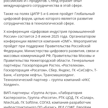
российских ИТ-продуктов. Стенд отразит опыт
международного сотрудничества в этой сфере.
Также на полях ЦИПР 5 и 6 июня пройдет Глобальный
цифровой форум, целью которого является развитие
сотрудничества в технологической сфере.
X конференция «Цифровая индустрия промышленной
России» состоится 2-8 июня 2025 года. Организатором
конференции является компания «ОМГ». Мероприятие
пройдет при поддержке Правительства Российской
Федерации, Министерства цифрового развития, связи и
массовых коммуникаций РФ, Правительства Москвы и
Правительства Нижегородской области. Генеральные
партнёры: Госкорпорация Ростех, «Ростелеком»,
Госкорпорация «Росатом», Сбер, Яндекс, ГК «СиСофт», Т-
Банк, «Газпром нефть», Трансмашхолдинг.
Технологический партнер – группа компаний «ИКС
Холдинг».
ВИП-партнеры: «Группа Астра», «Лаборатория
Касперского», Группа «Россети», РТК-ЦОД, ГК «Солар»,
NtechLab, ГК Softline, СОГАЗ, компания-разработчик
инфраструктурного ПО «Базис», РЕД СОФТ, ЕвроХим,