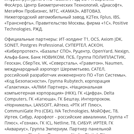
ФосАгро, Центр Биометрических Технологий, «Диасофт»,
МегаФон ПроБизнес, МТС, «КАМАЗ», АВТОВАЗ,
Нижегородский автомобильный завод, К2Тех, Fplus, IBS,
«Транснефть», Правительство Москвы, фирма «1С», Positive
Technologies, РЖД.
Официальные партнеры: ИТ-холдинг Т1, OCS, Axiom JDK,
SONET, Postgres Professional, СУПЕРТЕЛ, АСКОН,
«Киберпротект», «Базальт СПО», Руцентр, OpenYard, Nexign,
Альфа-Банк, Банк НОВИКОМ, ПСБ, Группа ПОЛИПЛАСТИК,
Геоскан, СберТех, VK, «Северсталь», «Гравитон», Naumen,
международный аэропорт Шереметьево, САТЕЛ,
российский разработчик инженерного ПО «Топ Системы»,
«Код Безопасности», Группа Rubytech, корпорация
«Галактика», «АЛМИ Партнер», «Национальная
компьютерная корпорация» (НКК), ГК «Цифра», Delta
Computers, ГК «Катюша», ГК Бештау, Интерпроком,
«Норникель», LANSOFT, Айтеко, «РТК ИТ Плюс»,
CommuniGate Pro (СБК), IVA Technologies, МойОфис, Т8,
Иртея, Сибур, Аэрофлот - российские авиалинии, Группа «Т
Плюс», «Гознак», ГК ICL, Netline, Т8, СИБУР, ИРТЕЯ, ГК
«Аквариус», Группа Эмпериум. Партнер панельной