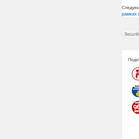
Следую
рамках 
Securi
Подп