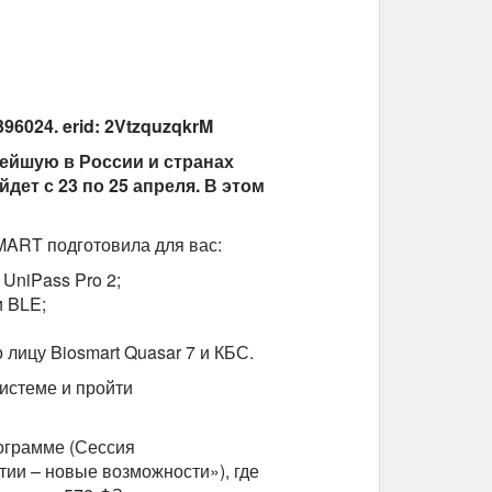
6024. erid: 2VtzquzqkrM
ейшую в России и странах
дет с 23 по 25 апреля. В этом
MART подготовила для вас:
 UniPass Pro 2;
и BLE;
лицу Biosmart Quasar 7 и КБС.
истеме и пройти
ограмме (Сессия
и – новые возможности»), где