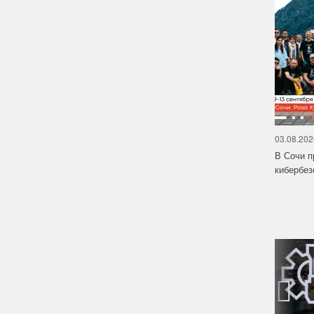
03.08.202
В Сочи п
кибербе
‹