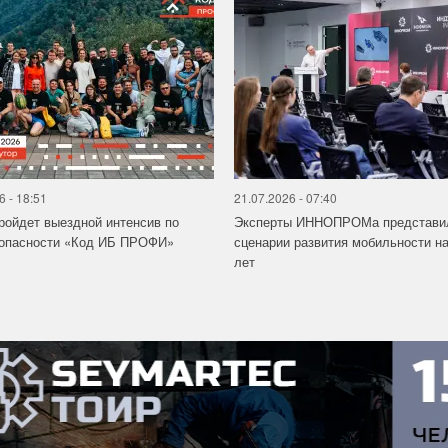
6 - 18:51
21.07.2026 - 07:40
ройдет выездной интенсив по
Эксперты ИННОПРОМа представи
зопасности «Код ИБ ПРОФИ»
сценарии развития мобильности на
лет