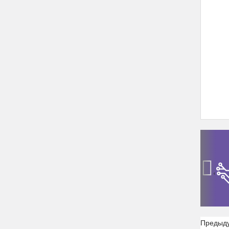
‹
Предыд