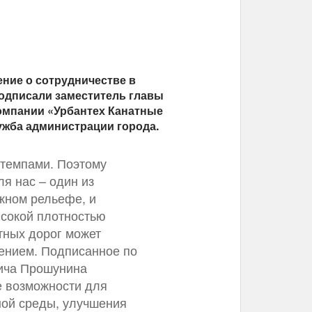
ние о сотрудничестве в
подписали заместитель главы
омпании «Урбантех Канатные
ужба администрации города.
 темпами. Поэтому
я нас – один из
жном рельефе, и
ысокой плотностью
тных дорог может
ением. Подписанное по
ича Прошунина
е возможности для
ной среды, улучшения