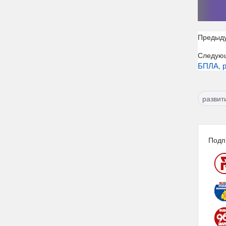
Предыд
Следую
БПЛА, р
развит
Подп