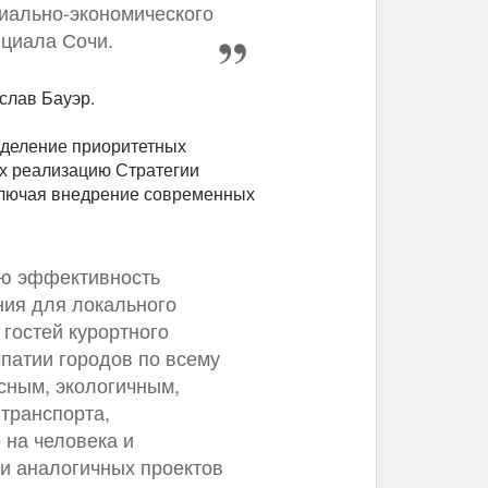
иально-экономического
нциала Сочи.
слав Бауэр.
деление приоритетных
х реализацию Стратегии
включая внедрение современных
ую эффективность
ния для локального
гостей курортного
патии городов по всему
сным, экологичным,
транспорта,
на человека и
и аналогичных проектов