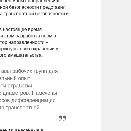
ерспективных направлениях
ной безопасности представил
а транспортной безопасности и
 в настоящее время
и этом разработка норм в
тор направленности –
труктуры при сохранении и
ого вмешательства.
авы рабочих групп для
ельный опыт
сти отработки
х диаметров. Намечены
росов дифференциации
та транспортной
нения, внесенные в