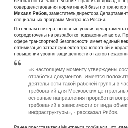
безопасности. Закон. Знание. Практика» доклад о п
совершенствования нормативной базы по транспорт
Михаил Рябов
, заместитель директора Департамент
специальных программ Минтранса России.
По словам спикера, основные усилия департамента
сосредоточены на разработке подзаконных актов. Пр
сфере транспортной безопасности имеет единый век
оптимизация затрат субъектов транспортной инфрас
повышении уровня защищенности от актов незаконн
«К настоящему моменту утверждены сост
отработки документов. Имеется положит
деятельности такой рабочей группы в ча
требований для Московских центральны
основные направления проработки воп
требований в зависимости от вида объек
инфраструктуры», - рассказал Рябов.
Ранее представители Минтранса сообщали, что изме