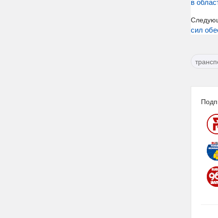
в облас
Следую
сил обе
трансп
Подп