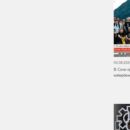
03.08.202
В Сочи п
кибербе
‹