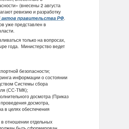
сности» (внесены 2 августа
агают ревизию и разработку
6 актов правительства РФ
.
тов уже представлен в
власти.
вливаться только на вопросах,
тыре года. Министерство ведет
портной безопасности;
оринга информации о состоянии
едством Системы сбора
оля (СС-ТМК);
полнительного досмотра (Приказ
 проведения досмотра,
ра в целях обеспечения
 в отношении отдельных
 должен быть сформирован