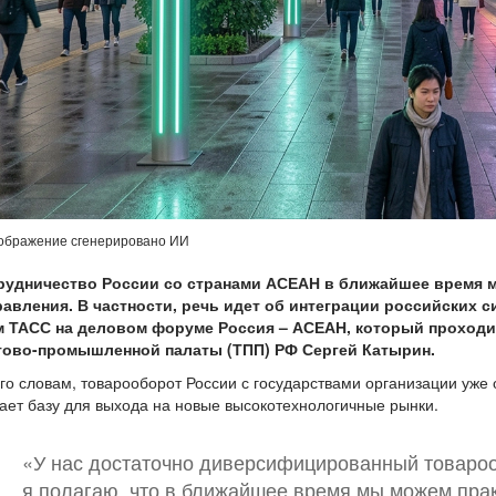
ображение сгенерировано ИИ
рудничество России со странами АСЕАН в ближайшее время м
равления. В частности, речь идет об интеграции российских с
м ТАСС на деловом форуме Россия – АСЕАН, который проходит
гово-промышленной палаты (ТПП) РФ Сергей Катырин.
го словам, товарооборот России с государствами организации уже
ает базу для выхода на новые высокотехнологичные рынки.
«У нас достаточно диверсифицированный товароо
я полагаю, что в ближайшее время мы можем пра