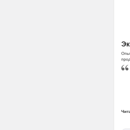
Эк
Опыт
прод
Чит