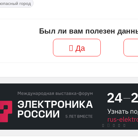
зопасный город
Был ли вам полезен данн
Да