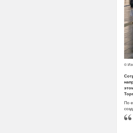
© Из
Сот
нап
это
Тор
По е
созд