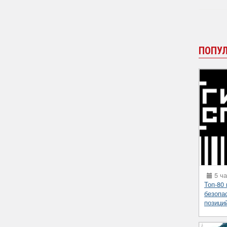
ПОПУ
5 ча
Топ-80
безопа
позици