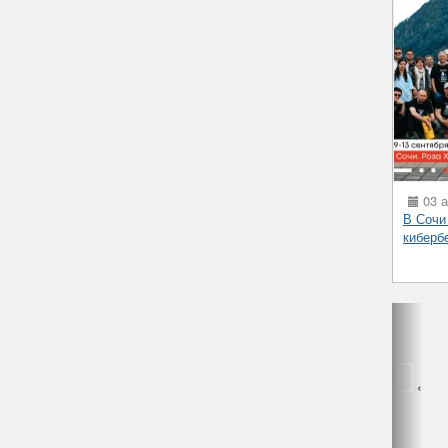
03 а
В Сочи
киберб
‹