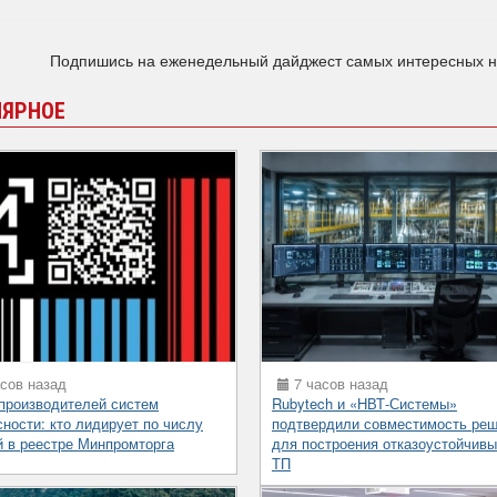
Подпишись на еженедельный дайджест самых интересных 
ЛЯРНОЕ
сов назад
7 часов назад
 производителей систем
Rubytech и «НВТ-Системы»
сности: кто лидирует по числу
подтвердили совместимость ре
й в реестре Минпромторга
для построения отказоустойчив
ТП