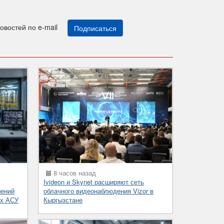
новостей по e-mail
Подписаться
8 часов назад
Ivideon и Skynet расширяют сеть
шений
облачного видеонаблюдения Vizor в
ых АСУ
Кыргызстане