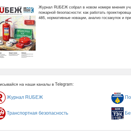
Журнал RUБЕЖ собрал в новом номере мнения уча
пожарной безопасности: как работать проектировщи
485, нормативные новации, анализ госзакупок и п
исывайся на наши каналы в Telegram:
Журнал RUБЕЖ
По
Транспортная безопасность
Бе